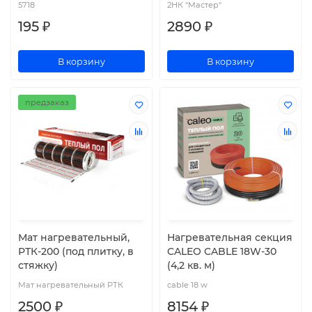
5718
2НК "Мастер"
195 ₽
2890 ₽
В корзину
В корзину
предзаказ
Мат нагревательный,
Нагревательная секция
РТК-200 (под плитку, в
CALEO CABLE 18W-30
стяжку)
(4,2 кв. м)
Мат нагревательный РТК
cable 18 w
2500 ₽
8154 ₽