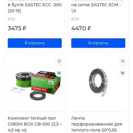
в бухте EASTEC ECC -300
на сетке EASTEC ECM -
(20-15)
1,5
5701
ECM
3475 ₽
4470 ₽
В корзину
В корзину
Комплект теплый пол
Лента
GREEN BOX GB-500 (3,3 –
перфорированная для
4,5 кв. м)
теплого пола 20*0,55