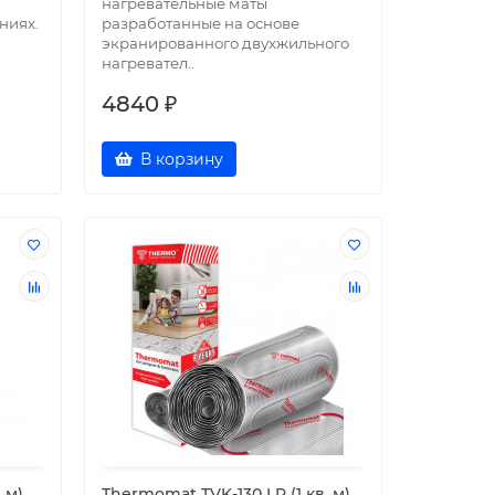
нагревательные маты
ниях.
разработанные на основе
экранированного двухжильного
нагревател..
4840 ₽
В корзину
 м)
Thermomat TVK-130 LP (1 кв. м)