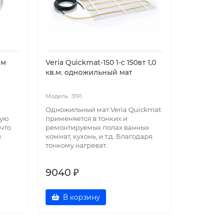
 м
Veria Quickmat-150 1-c 150вт 1,0
кв.м. одножильный мат
3191
Одножильный мат Veria Quickmat
ную
применяется в тонких и
 что
ремонтируемых полах ванных
и
комнат, кухонь, и т.д. Благодаря
тонкому нагреват..
9040 ₽
В корзину