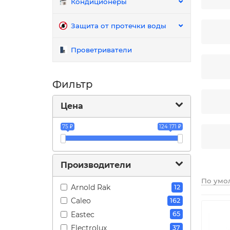
Кондиционеры
Защита от протечки воды
Проветриватели
Фильтр
Цена
75 ₽
124 171 ₽
Производители
По умо
Arnold Rak
12
Caleo
162
Eastec
65
Electrolux
37