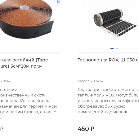
ч влагостойкий (Tape
Теплопленка ROX, Ш-050 
ure) 5см*20м пог.м.
1514
17494
стойкий
Благодаря простоте монтаж
окачественный скотч
теплые полы ROX могут быть
зводства Южная Корея)
использованы для комфортн
азначен для герметичной
обогрева любых сухих
ции линии отреза, а также
помещений, где исполь..
.
 ₽
450 ₽