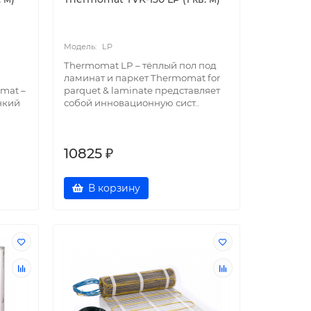
LP
Thermomat LP – тёплый пол под
ламинат и паркет Thermomat for
mat –
parquet & laminate представляет
нкий
собой инновационную сист..
10825 ₽
В корзину