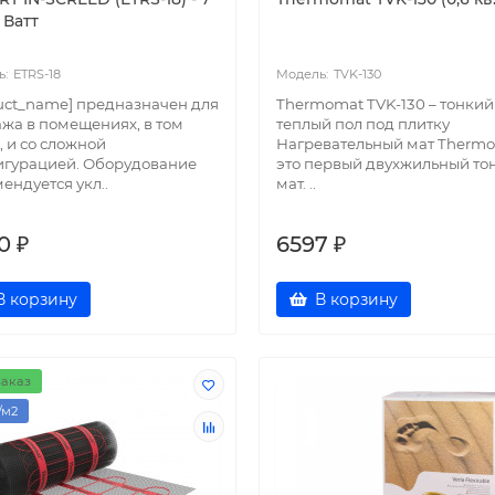
5 Ватт
ETRS-18
TVK-130
uct_name] предназначен для
Thermomat TVK-130 – тонкий
жа в помещениях, в том
теплый пол под плитку
, и со сложной
Нагревательный мат Thermo
игурацией. Оборудование
это первый двухжильный то
ендуется укл..
мат. ..
0 ₽
6597 ₽
В корзину
В корзину
аказ
/м2