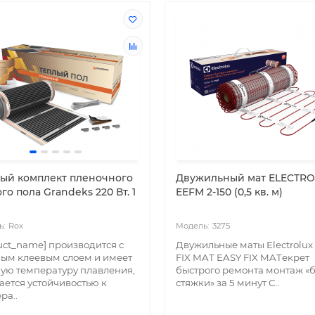
вый комплект пленочного
Двужильный мат ELECTR
го пола Grandeks 220 Вт. 1
EEFM 2-150 (0,5 кв. м)
Rox
3275
uct_name] производится с
Двужильные маты Electrolux
ым клеевым слоем и имеет
FIX MAT EASY FIX MATекрет
ую температуру плавления,
быстрого ремонта монтаж «
ается устойчивостью к
стяжки» за 5 минут С..
ра..