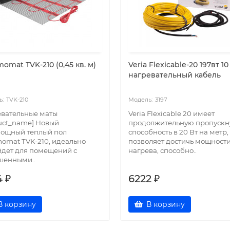
omat TVK-210 (0,45 кв. м)
Veria Flexicable-20 197вт 10
нагревательный кабель
TVK-210
3197
вательные маты
Veria Flexicable 20 имеет
uct_name] Новый
продолжительную пропуск
мощный теплый пол
способность в 20 Вт на метр,
omat TVK-210, идеально
позволяет достичь мощност
дет для помещений с
нагрева, способно..
шенными..
4 ₽
6222 ₽
В корзину
В корзину