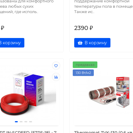
ьзованы для комфортного
поддержание комфортной
ева любых сухих
температуры пола в помеще
ений, где исполь..
Также ис..
 ₽
2390 ₽
В корзину
В корзину
предзаказ
130 Вт/м2
T IN-SCREED (ETRS-18) - 7
Thermomat TVK-130 (0,6 кв.