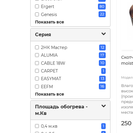
Ergert
80
Genesis
22
Показать все
Grandeks
76
Grand meyer
39
Серия
Heat Plus
3
Marpe
6
2НК Мастер
12
Matrix
15
ALUMIA
17
Скот
Nexans
39
CABLE 18W
moist
10
Raychem
28
CARPET
1
Rox
3
EASYMAT
13
Thermo
60
Влаго
EEFM
16
высок
Veria
38
Показать все
EEM
9
(прои
Warmstad
31
предн
ETS
10
Площадь обогрева -
изоля
Золотое сечение
45
EXPRESS
3
места.
м.Кв
Национальный комфорт
33
FH-P
12
250
Рим
8
GOLD
24
0,4 м.кв
1
Ростеплокомфорт
3