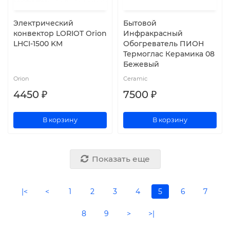
Электрический
Бытовой
конвектор LORIOT Orion
Инфракрасный
LHCI-1500 KM
Обогреватель ПИОН
Термоглас Керамика 08
Бежевый
Orion
Ceramic
4450 ₽
7500 ₽
В корзину
В корзину
Показать еще
|<
<
1
2
3
4
5
6
7
8
9
>
>|