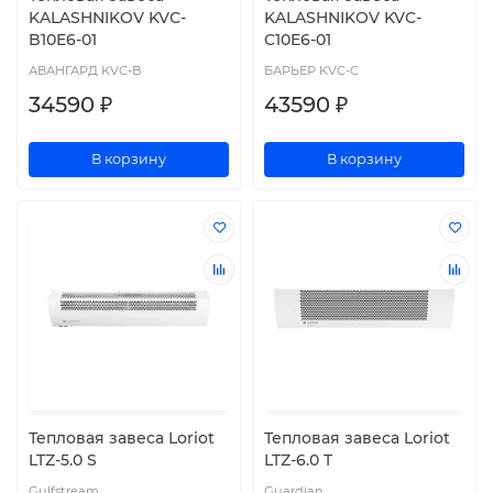
KALASHNIKOV KVС-
KALASHNIKOV KVС-
B10E6-01
C10E6-01
АВАНГАРД KVC-B
БАРЬЕР KVC-C
34590 ₽
43590 ₽
В корзину
В корзину
Тепловая завеса Loriot
Тепловая завеса Loriot
LTZ-5.0 S
LTZ-6.0 T
Gulfstream
Guardian