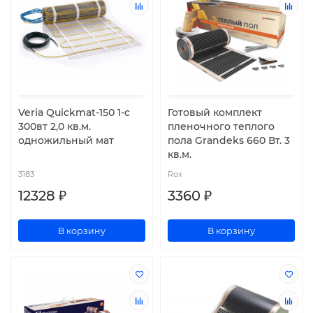
Veria Quickmat-150 1-c
Готовый комплект
300вт 2,0 кв.м.
пленочного теплого
одножильный мат
пола Grandeks 660 Вт. 3
кв.м.
3183
Rox
12328 ₽
3360 ₽
В корзину
В корзину