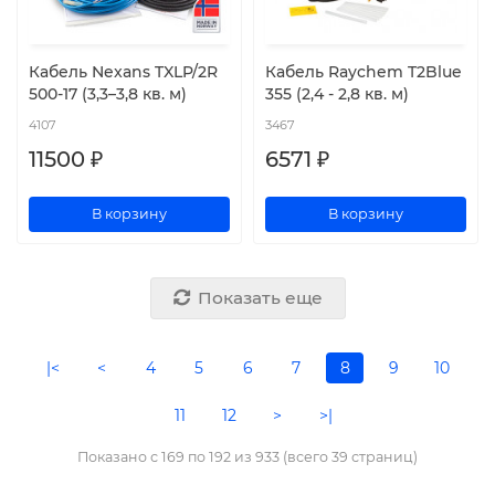
Кабель Nexans TXLP/2R
Кабель Raychem T2Blue
500-17 (3,3–3,8 кв. м)
355 (2,4 - 2,8 кв. м)
4107
3467
11500 ₽
6571 ₽
В корзину
В корзину
Показать еще
|<
<
4
5
6
7
8
9
10
11
12
>
>|
Показано с 169 по 192 из 933 (всего 39 страниц)