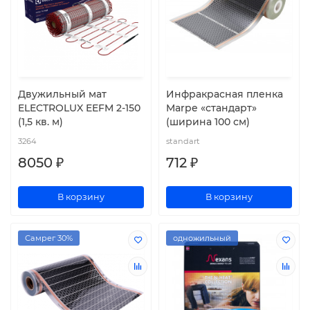
Двужильный мат
Инфракрасная пленка
ELECTROLUX EEFM 2-150
Marpe «стандарт»
(1,5 кв. м)
(ширина 100 см)
3264
standart
8050 ₽
712 ₽
В корзину
В корзину
Самрег 30%
одножильный