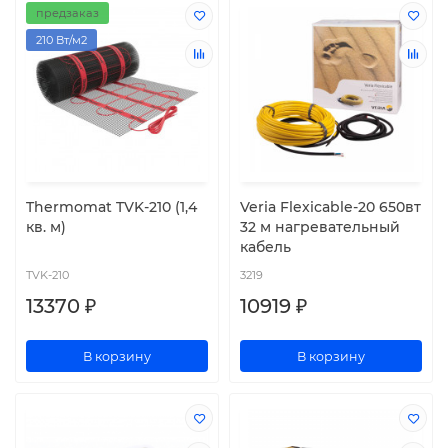
предзаказ
210 Вт/м2
Thermomat TVK-210 (1,4
Veria Flexicable-20 650вт
кв. м)
32 м нагревательный
кабель
TVK-210
3219
13370 ₽
10919 ₽
В корзину
В корзину