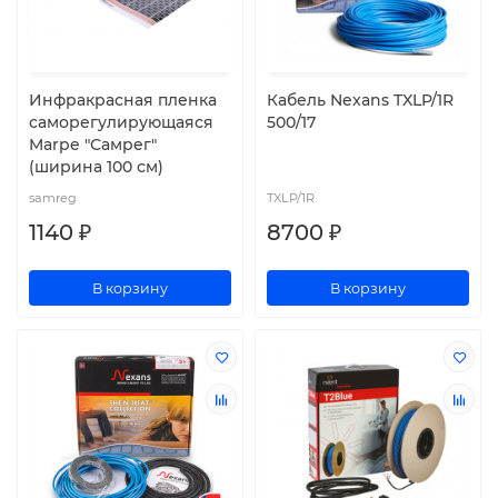
Инфракрасная пленка
Кабель Nexans TXLP/1R
саморегулирующаяся
500/17
Marpe "Самрег"
(ширина 100 см)
samreg
TXLP/1R
1140 ₽
8700 ₽
В корзину
В корзину