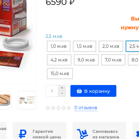
6590 ₽
Вы
нужну
2,5 м.кв
1,0 м.кв
1,5 м.кв
2,0 м.кв
2,5 
4,2 м.кв
9,0 м.кв
7,0 м.кв
8,0
15,0 м.кв
В корзину
0 отзывов
ная
Гарантия
Самовывоз
низкой цены
из магазина