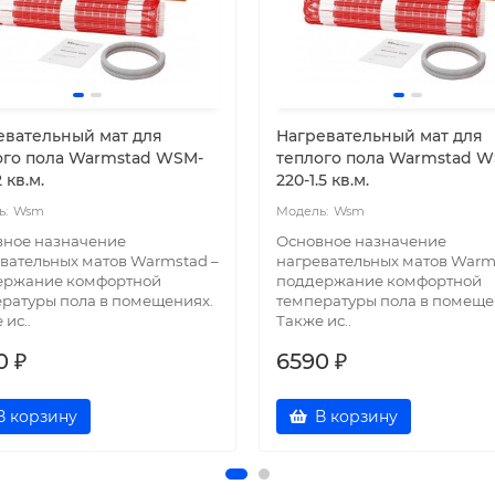
евательный мат для
Нагревательный мат для
ого пола Warmstad WSM-
теплого пола Warmstad 
2 кв.м.
220-1.5 кв.м.
Wsm
Wsm
вное назначение
Основное назначение
вательных матов Warmstad –
нагревательных матов Warm
ержание комфортной
поддержание комфортной
ратуры пола в помещениях.
температуры пола в помеще
 ис..
Также ис..
0 ₽
6590 ₽
В корзину
В корзину