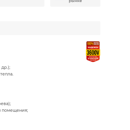
рынке
др.);
тепла.
ева);
ля помещения;