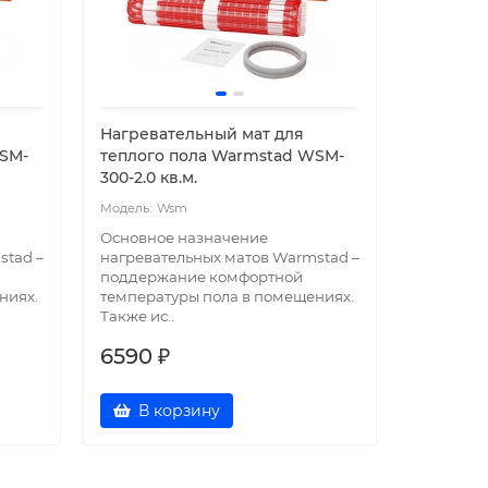
Нагревательный мат для
Нагрева
WSM-
теплого пола Warmstad WSM-
Теплолюк
300-2.0 кв.м.
Wsm
Tr
Основное назначение
Электрич
stad –
нагревательных матов Warmstad –
«Теплолю
поддержание комфортной
теплых п
ниях.
температуры пола в помещениях.
олицетво
Также ис..
комфорт и
6590 ₽
6590 ₽
В корзину
В к