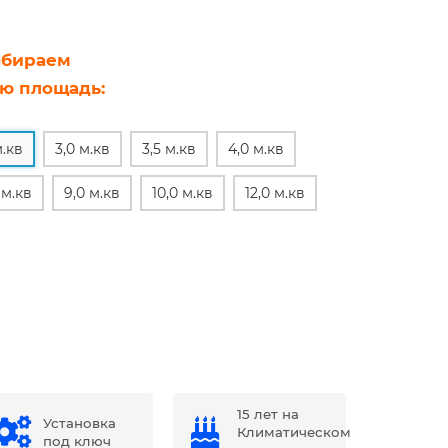
бираем
ю площадь:
м.кв
3,0 м.кв
3,5 м.кв
4,0 м.кв
 м.кв
9,0 м.кв
10,0 м.кв
12,0 м.кв
15 лет на
Установка
Климатическом
под ключ