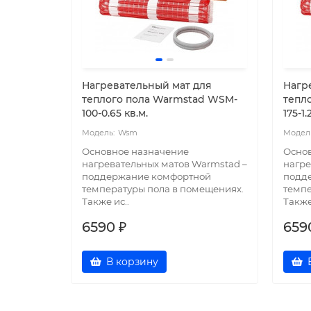
Нагревательный мат для
Нагр
теплого пола Warmstad WSM-
тепл
100-0.65 кв.м.
175-1.
Wsm
Основное назначение
Осно
нагревательных матов Warmstad –
нагре
поддержание комфортной
подд
температуры пола в помещениях.
темпе
Также ис..
Также
6590 ₽
659
В корзину