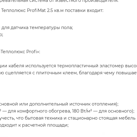
ревательная система от известного производителя.
Теплолюкс ProfiMat 2.5 кв.м
поставки входит:
 для датчика температуры пола;
ю;
еплолюкс Profi»:
ции кабеля используется термопластичный эластомер высо
ю сцепляется с плиточным клеем, благодаря чему повышает
сновной или дополнительный источник отопления);
 — для комфортного обогрева, 180 Вт/м² — для основного);
учесть, что бытовая техника и стационарно стоящая мебель
одходит к расчетной площади;