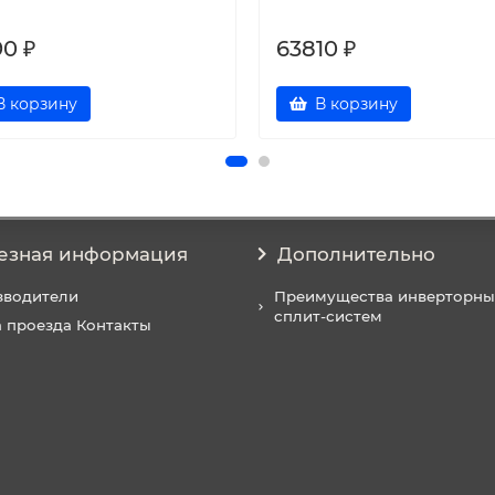
90 ₽
63810 ₽
В корзину
В корзину
езная информация
Дополнительно
зводители
Преимущества инверторны
сплит-систем
 проезда Контакты