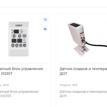
атный блок управления
Датчик осадков и темпер
 X123ST
ДОТ
3630
3631
атный блок управления
Датчик осадков и температ
X123ST..
ДОТ..