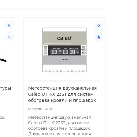
атуры
Метеостанция двухканальная
Терморе
Caleo UTH-X123ST для систем
180SM д
обогрева кровли и площадок
кровли 
3638
36
уры
Метеостанция двухканальная
Терморег
Caleo UTH-X123ST для систем
180SM дл
обогрева кровли и площадок
кровли и
Двухканальная метеостанция
терморег