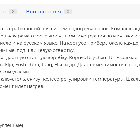
вы
Вопрос-ответ
0
0
но разработанный для систем подогрева полов. Комплектац
ельная рамка с острыми углами, инструкция по монтажу и
исле и на русском языке. На корпусе прибора около каждо
имные, под шлицевую отвертку.
тандартную стенную коробку. Корпус Raychem R-TE совмес
, Eljo, Ensto, Gira, Jung, Elko и др. Для совместимости с 
рыми углами.
ключатель, снизу- колесо регулировки температуры. Шкала
момент идет нагрев.
ругленные)