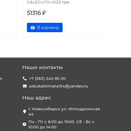
CALEO UТН-Х123 пре..
180SM сис
51316 ₽
5214 ₽
В корзину
В к
Наши контакты
х
+7 (383) 242-95-30
azbukaklimata154@yandex.ru
Наш адрес
г. Новосибирск ул. Ипподромская
44
Пн - Пт с 8:00 до 19:00. Сб - Вс с
10:00 до 14:00