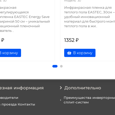
50
30
акрасная
Инфракрасная пленка для
регулирующаяся
теплого пола EASTEC, 30см –
пленка EASTEC Energy Save
удобный инновационный
ириной 50 см – уникальный
материал для быстрого мон
вационный пленочный
теплого пола в жи..
ватель ..
 ₽
1352 ₽
В корзину
В корзину
езная информация
Дополнительно
зводители
Преимущества инверторны
сплит-систем
 проезда Контакты