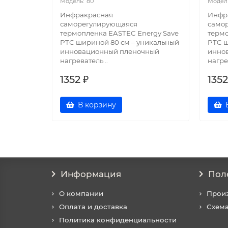
80
Инфракрасная
Инфр
саморегулирующаяся
само
термопленка EASTEC Energy Save
термо
PTC шириной 80 см – уникальный
PTC ш
инновационный пленочный
инно
нагреватель ..
нагре
1352 ₽
1352
В корзину
Информация
Пол
О компании
Прои
Оплата и доставка
Схема
Политика конфиденциальности