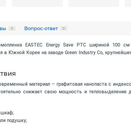
вы
Вопрос-ответ
0
0
ермопленка EASTEC Energy Save PTC шириной 100 см
тся в Южной Корее на заводе Green Industry Co, крупне
ствия
ременный материал – графитовая нанопаста с индексом P
стоятельно снижает свою мощность и тепловыделение 
 шкаф;
ли подушку;