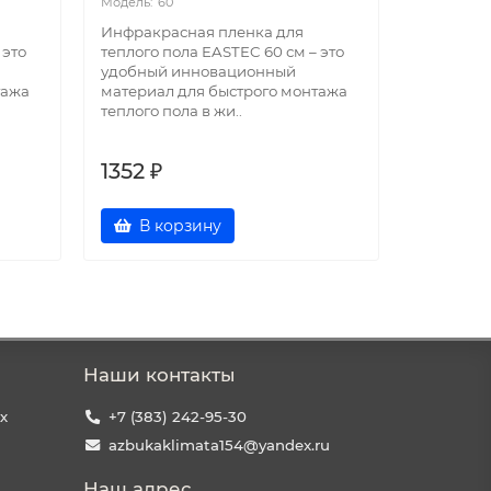
60
M
Инфракрасная пленка для
Мат нагр
 это
теплого пола EASTEC 60 см – это
новинка 
удобный инновационный
Прекрасн
тажа
материал для быстрого монтажа
утепления
теплого пола в жи..
кухонь, п
1352 ₽
1352 ₽
В корзину
В к
Наши контакты
х
+7 (383) 242-95-30
azbukaklimata154@yandex.ru
Наш адрес