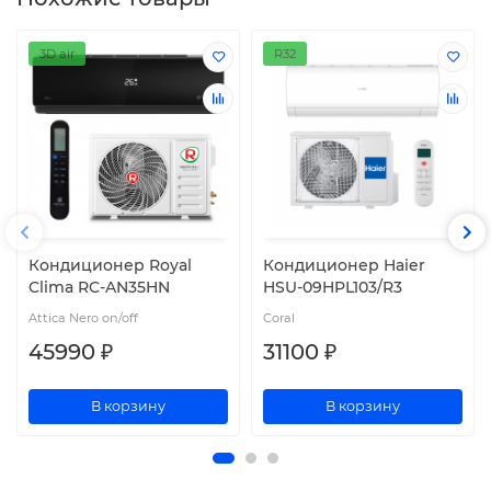
3D air
R32
Кондиционер Royal
Кондиционер Haier
Clima RC-AN35HN
HSU-09HPL103/R3
Attica Nero on/off
Coral
45990 ₽
31100 ₽
В корзину
В корзину