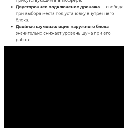
присутствующим в атмосфере.
Двустороннее подключение дренажа
— свобода
при выбора места под установку внутреннего
блока.
Двойная шумоизоляция наружного блока
значительно снижает уровень шума при его
работе.