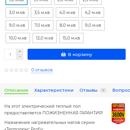
3,0 м.кв
3,5 м.кв
4,0 м.кв
4,2 м.кв
9,0 м.кв
7,0 м.кв
8,0 м.кв
9,0 м.кв
10,0 м.кв
12,0 м.кв
15,0 м.кв
В корзину
0 отзывов
Описание
Характеристики
Отзывы
Вопрос
0
На этот электрический теплый пол
предоставляется ПОЖИЗНЕННАЯ ГАРАНТИЯ!
Назначение нагревательных матов серии
«Теплолюкс Profi»: