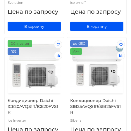
Evolution
Ice on-off
Цена по запросу
Цена по запросу
В корзину
В корзину
DC inverter
до -25С
R32
A++
Кондиционер Daichi
Кондиционер Daichi
ICE20AVQS1R/ICE20FVS1
SIB25AVQS1R/SIB25FVS1
R
R
Ice Inverter
Siberia
Цена по запросу
Цена по запросу