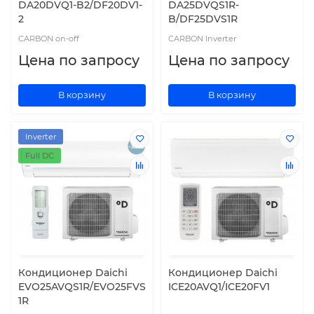
DA20DVQ1-B2/DF20DV1-
DA25DVQS1R-
2
B/DF25DVS1R
CARBON on-off
CARBON Inverter
Цена по запросу
Цена по запросу
В корзину
В корзину
Inverter
Full DC
Кондиционер Daichi
Кондиционер Daichi
EVO25AVQS1R/EVO25FVS
ICE20AVQ1/ICE20FV1
1R