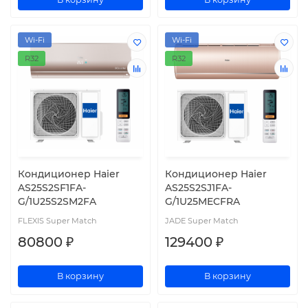
Wi-Fi
Wi-Fi
R32
R32
Кондиционер Haier
Кондиционер Haier
AS25S2SF1FA-
AS25S2SJ1FA-
G/1U25S2SM2FA
G/1U25MECFRA
FLEXIS Super Match
JADE Super Match
80800 ₽
129400 ₽
В корзину
В корзину