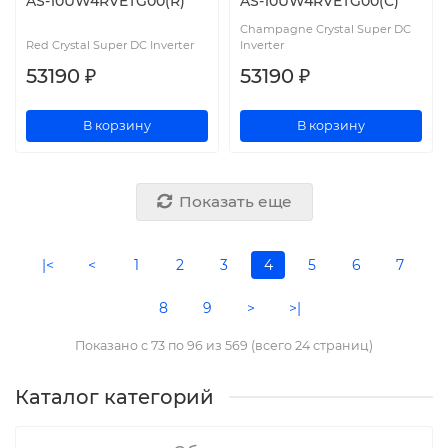
AS-10UW4RVETG00(R)
AS-10UW4RVETG00(С)
Champagne Crystal Super DC
Red Crystal Super DC Inverter
Inverter
53190 ₽
53190 ₽
В корзину
В корзину
Показать еще
|<
<
1
2
3
4
5
6
7
8
9
>
>|
Показано с 73 по 96 из 569 (всего 24 страниц)
Каталог категорий