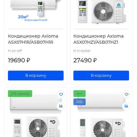
Кондиционер Axioma
Кондиционер Axioma
ASX07H1R/ASB07H1R
ASX07HZ1/ASB07HZ1
H on-off
H Inverter
19690 ₽
27490 ₽
В корзину
В корзину
УФ лампа
A++
R32