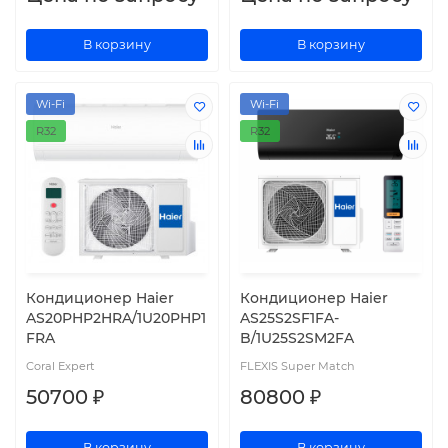
В корзину
В корзину
Wi-Fi
Wi-Fi
R32
R32
Кондиционер Haier
Кондиционер Haier
AS20PHP2HRA/1U20PHP1
AS25S2SF1FA-
FRA
B/1U25S2SM2FA
Coral Expert
FLEXIS Super Match
50700 ₽
80800 ₽
В корзину
В корзину