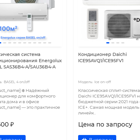
сическая система
Кондиционер Daichi
иционирования Energolux
ICE95AVQ1/ICE95FV1
L SAS36B4-A/SAU36B4-A
BASEL 4 on/off
Ice on-off
uct_name] ❄️ Надёжный
Классическая сплит-система
иционер для комфортного
Daichi ICE95AVQ1/ICE95FV1 
та дома и в офисе
бюджетной серии 2021 года
uct_name] — это практичное
ICE+. Самая мощная модель
линейк..
500 ₽
Цена по запросу