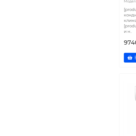
[prod
конд
клима
[prod
и н..
974