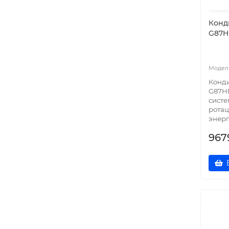
Конд
G87H
Конди
G87HN
систе
рота
энерг
967