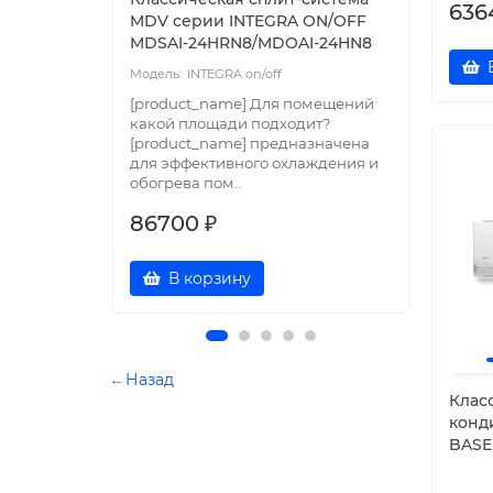
636
MDV серии INTEGRA ON/OFF
MDV 
MDSAI-24HRN8/MDOAI-24HN8
MDSA
INTEGRA on/off
[product_name] Для помещений
[prod
какой площади подходит?
какой
[product_name] предназначена
[prod
для эффективного охлаждения и
для э
обогрева пом..
обогр
86700 ₽
644
В корзину
← Назад
Клас
конд
BASE