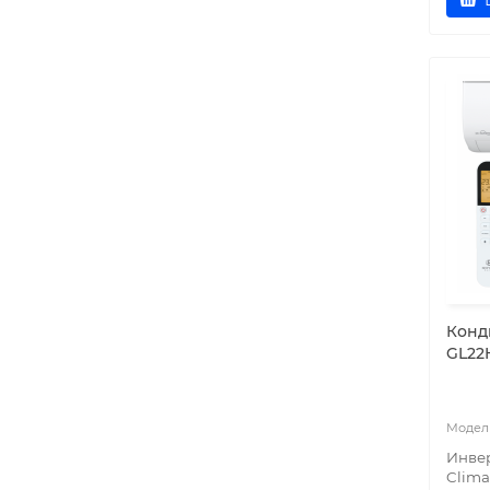
Конд
GL22
Инвер
Clima