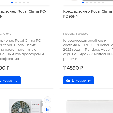
иционер Royal Clima RC-
Кондиционер Royal Clima
N
PD95HN
Gloria
Pandora
ционер Royal Clima RC-
Классическая on/off сплит-
 серии Gloria Сплит –
система RC-PD95HN новой 
ма настенного типа с
2022 года — Pandora. Новая
ционным компрессором и
серия с широким модельны
оэффектив..
рядом и ..
90 ₽
114590 ₽
В корзину
В корзину