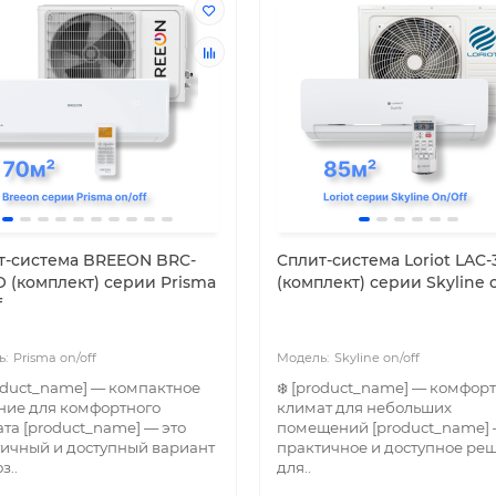
т-система BREEON BRC-
Cплит-система Loriot LAC
O (комплект) серии Prisma
(комплект) серии Skyline o
f
Prisma on/off
Skyline on/off
roduct_name] — компактное
❄️ [product_name] — комфор
ние для комфортного
климат для небольших
та [product_name] — это
помещений [product_name] 
ичный и доступный вариант
практичное и доступное ре
з..
для..
сическая сплит-система
Классическая сплит-сист