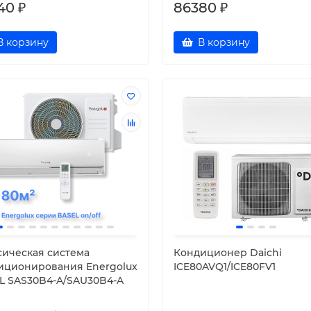
40 ₽
86380 ₽
серии INTEGRA ON/OFF
MDV серии INTEGRA ON/O
I-18HRN8/MDOAI-18HN8
MDSAI-12HRN8/MDOAI-12H
В корзину
В корзину
INTEGRA on/off
INTEGRA on/off
uct_name] Для помещений
[product_name] Для помещ
 площади подходит?
какой площади подходит?
uct_name] предназначена
[product_name] предназнач
ффективного охлаждения и
для эффективного охлажден
ева пом..
обогрева пом..
00 ₽
43300 ₽
В корзину
В корзину
сическая система
Кондиционер Daichi
иционирования Energolux
ICE80AVQ1/ICE80FV1
L SAS30B4-A/SAU30B4-A