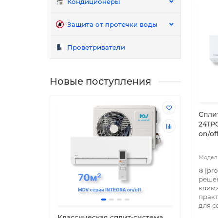
Кондиционеры
Защита от протечки воды
Проветриватели
Новые поступления
Спли
24TP
on/of
❄️ [p
реше
клима
практ
для со
Классическая сплит-система
Клас