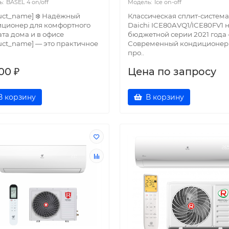
BASEL 4 on/off
Ice on-off
uct_name] ❄️ Надёжный
Классическая сплит-система
иционер для комфортного
Daichi ICE80AVQ1/ICE80FV1 
та дома и в офисе
бюджетной серии 2021 года 
uct_name] — это практичное
Современный кондиционер
про..
00 ₽
Цена по запросу
В корзину
В корзину