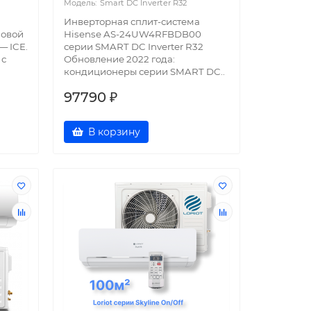
Smart DC Inverter R32
Инверторная сплит-система
новой
Hisense AS-24UW4RFBDB00
— ICE.
серии SMART DC Inverter R32
 с
Обновление 2022 года:
кондиционеры серии SMART DC..
97790 ₽
В корзину