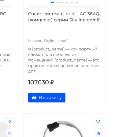
 RC-
Cплит-система Loriot LAC-36AQ
(комплект) серии Skyline on/off
Skyline on/off
❄️ [product_name] — комфортный
серии
климат для небольших
 ТОП-
помещений [product_name] — это
м
практичное и доступное решение
для..
107630 ₽
В корзину