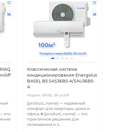
-30AQ
Классическая система
n/off
кондиционирования Energolux
BASEL B5 SAS36B5-A/SAU36B5-
A
BASEL B5 on/off
тный
[product_name] — надёжный
комфорт для квартиры, дома и
— это
офиса ❄️ [product_name] — это
шение
практичное решение для
охлаждения и о..
ема
Классическая сплит-система
Классич