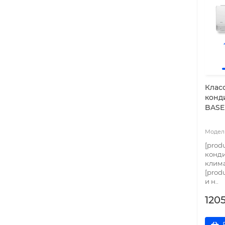
Клас
конд
BASE
[prod
конд
клима
[prod
и н..
120