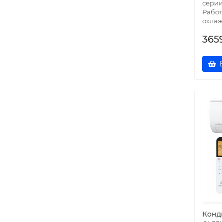
серии
Работ
охлаж
365
Конд