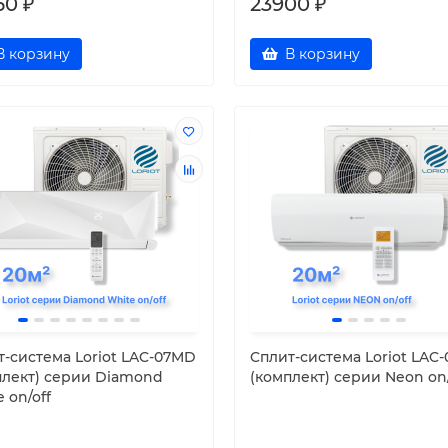
60 ₽
23900 ₽
В корзину
В корзину
т-система Loriot LAC-07MD
Cплит-система Loriot LAC-
плект) серии Diamond
(комплект) серии Neon on/
 on/off