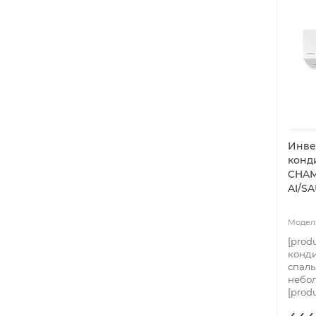
Инве
конд
CHAM
AI/SA
[prod
конди
спаль
небол
[prod