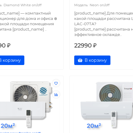
Diamond White on/off
Neon on/off
uct_name] — компактный
[product_name] Для помещ
ционер для дома и офиса ❄️
какой площади рассчитана L
какой площади помещения
LAC-07TA?
итана [product_name] ..
[product_name] рассчитана 
эффективное охлажде..
90 ₽
22990 ₽
В корзину
В корзину