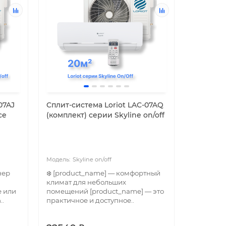
07AJ
Cплит-система Loriot LAC-07AQ
ce
(комплект) серии Skyline on/off
Skyline on/off
нер
❄️ [product_name] — комфортный
климат для небольших
е или
помещений [product_name] — это
..
практичное и доступное..