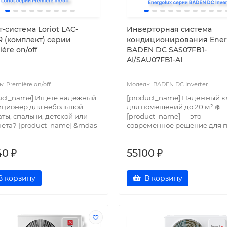
-система Loriot LAC-
Инверторная система
R (комплект) серии
кондиционирования Ener
ère on/off
BADEN DC SAS07FB1-
AI/SAU07FB1-AI
Première on/off
BADEN DC Inverter
uct_name] Ищете надёжный
[product_name] Надёжный к
иционер для небольшой
для помещений до 20 м² ❄️
ты, спальни, детской или
[product_name] — это
ета? [product_name] &mdas
современное решение для п.
40 ₽
55100 ₽
В корзину
В корзину