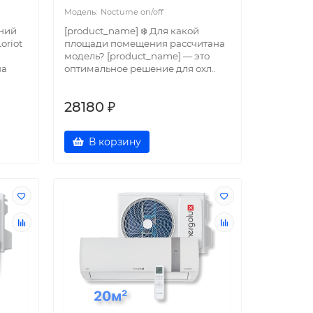
Nocturne on/off
ений
[product_name] ❄️ Для какой
oriot
площади помещения рассчитана
модель? [product_name] — это
на
оптимальное решение для охл..
28180 ₽
В корзину