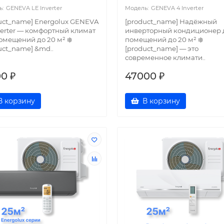
GENEVA LE Inverter
GENEVA 4 Inverter
uct_name] Energolux GENEVA
[product_name] Надёжный
verter — комфортный климат
инверторный кондиционер 
омещений до 20 м² ❄️
помещений до 20 м² ❄️
uct_name] &md..
[product_name] — это
современное климати..
00 ₽
47000 ₽
В корзину
В корзину