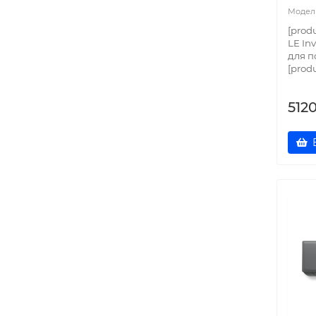
[prod
LE In
для п
[prod
512