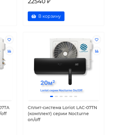
22540 ₽
В корзину
07TA
Cплит-система Loriot LAC-07TN
off
(комплект) серии Nocturne
on/off