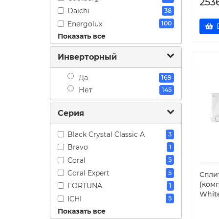
253
Daichi
38
Energolux
100
Показать все
Ferrum
27
Funai
1
Инверторный
Haier
27
Hisense
44
Да
169
KALASHNIKOV
25
Нет
145
Kentatsu
15
Серия
Loriot
69
MDV
80
Black Crystal Classic A
3
Midea
10
Bravo
1
Royal Clima
50
Coral
5
Tosot
11
Coral Expert
5
Cпли
XIGMA
10
(ком
FORTUNA
1
Бирюса
1
White
ICHI
5
Показать все
LIGHTERA ON-OFF
3