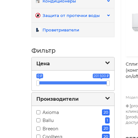
Кондиционеры
Защита от протечки воды
Проветриватели
Фильтр
Цена
Cплит
(комп
on/of
0 ₽
201 500 ₽
Производители
❄️ [p
клима
Axioma
20
[prod
Ballu
1
досту
Breeon
20
Coolberg
20