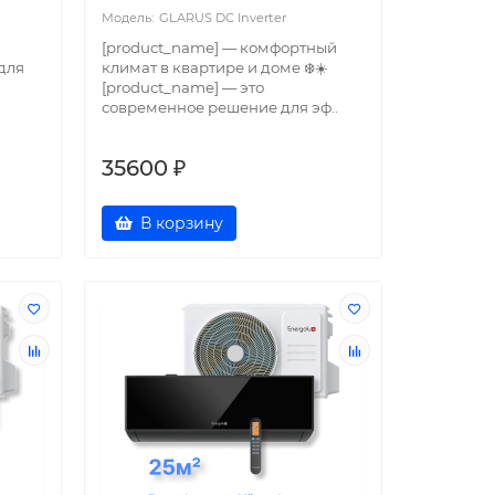
GLARUS DC Inverter
[product_name] — комфортный
для
климат в квартире и доме ❄️☀️
[product_name] — это
современное решение для эф..
35600 ₽
В корзину