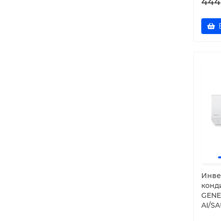
444
Инве
конд
GENE
AI/SA