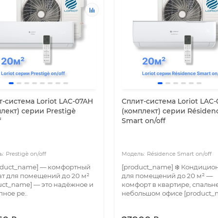
-система Loriot LAC-07AH
Cплит-система Loriot LAC-
лект) серии Prestigè
(комплект) серии Résiden
f
Smart on/off
Prestigè on/off
Résidence Smart on/off
roduct_name] — комфортный
[product_name] ❄️ Кондицио
т для помещений до 20 м²
для помещений до 20 м² —
uct_name] — это надёжное и
комфорт в квартире, спальн
пное ре..
небольшом офисе [product_n