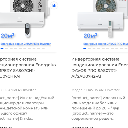
рторная система
Инверторная система
иционирования Energolux
кондиционирования Ener
PERY SAS07CH1-
DAVOS PRO SAS07R2-
U07CH1-AI
AI/SAU07R2-AI
CHAMPERY Inverter
DAVOS PRO Inverter
uct_name] Ищете надёжный
[product_name] Идеальный
ционер для квартиры,
климат для небольших
ни, детской комнаты или
помещений до 20 м² ❄️☀️
ьшого офиса?
[product_name] — это
uct_name] &mda..
современное решен..