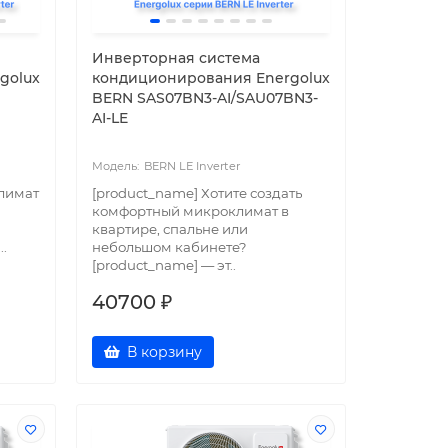
Инверторная система
golux
кондиционирования Energolux
BERN SAS07BN3-AI/SAU07BN3-
AI-LE
BERN LE Inverter
лимат
[product_name] Хотите создать
комфортный микроклимат в
квартире, спальне или
.
небольшом кабинете?
[product_name] — эт..
40700 ₽
В корзину