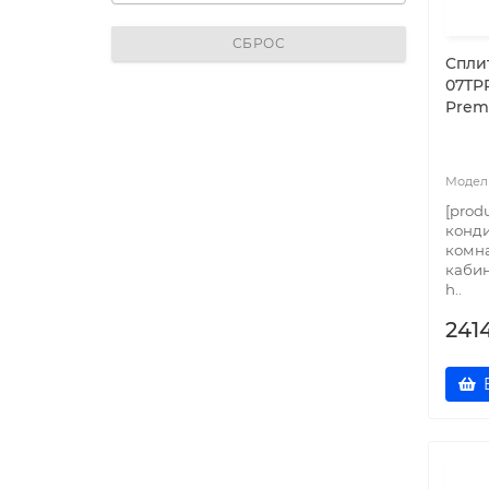
СБРОС
Cплит
07TP
Premi
[prod
конд
комна
кабин
h..
241