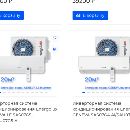
00 ₽
39200 ₽
В корзину
В корзину
рторная система
Инверторная система
иционирования Energolux
кондиционирования Ener
VA LE SAS07G5-
GENEVA SAS07G4-AI/SAU07
U07G5-AI