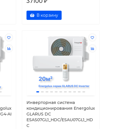
37100 ₽
В корзину
Инверторная система
golux
кондиционирования Energolux
G4-AI
GLARUS DC
ESAS07GL1_HDC/ESAU07GL1_HD
C