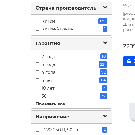
Neo Premium Classic A
2
Страна производитель
[prod
конди
Китай
159
Для 
Китай/Япония
1
рассч
Гарантия
229
2 года
10
3 года
221
4 года
92
5 лет
64
10 лет
4
36
37
Показать все
48
24
60
34
Напряжение
~220-240 В, 50 Гц
2