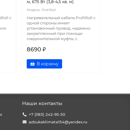
м, 675 Вт (3,8-4,5 кв. м)
м, 225 Вт 
ProfiRoll
Pr
Roll с
Нагревательный кабель ProfiRoll с
Нагревате
одной стороны имеет
одной ст
жно
установочный провод, надежно
установо
закрепленный при помощи
закрепл
соединительной муфты, с..
соедините
8690 ₽
4490 
В корзину
В к
Наши контакты
х
+7 (383) 242-95-30
azbukaklimata154@yandex.ru