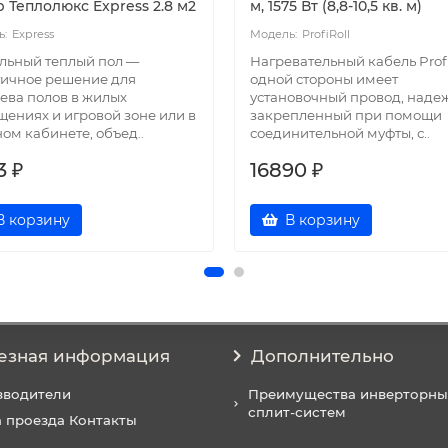
 Теплолюкс Express 2.8 м2
м, 1575 Вт (8,8-10,5 кв. м)
Express
ProfiRoll
льный теплый пол —
Нагревательный кабель Profi
ичное решение для
одной стороны имеет
ева полов в жилых
установочный провод, наде
ениях и игровой зоне или в
закрепленный при помощи
ом кабинете, объед..
соединительной муфты, с..
3 ₽
16890 ₽
В корзину
В корзину
езная информация
Дополнительно
зводители
Преимущества инверторны
сплит-систем
 проезда Контакты