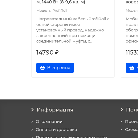
м, 1440 Вт (8-9,6 кв. м)
ковер
ProfiRoll
Нагревательный кабель ProfiRoll с
Моби
одной стороны имеет
практ
установочный провод, надежно
обогр
закрепленный при помощи
помещ
соединительной муфты, с..
офисн
14790 ₽
1153
В корзину
Информация
Пол
О компании
Прои
Оплата и доставка
Схема
Политика конфиденциальности