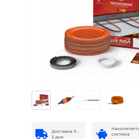
Накопителт
Доставка 0 -
система
2 дня