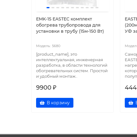
EMK-15 EASTEC комплект
EAST
обогрева трубопровода для
(200м
установки в трубу (15м-150 Вт)
УФ за
5680
[product_name], это
Само
интеллектуальная, инженерная
EASTE
разработка, в области технологий
нагре
обогревательных систем. Простой
котор
и удобный монтаж..
полуп
9900 ₽
444
В корзину