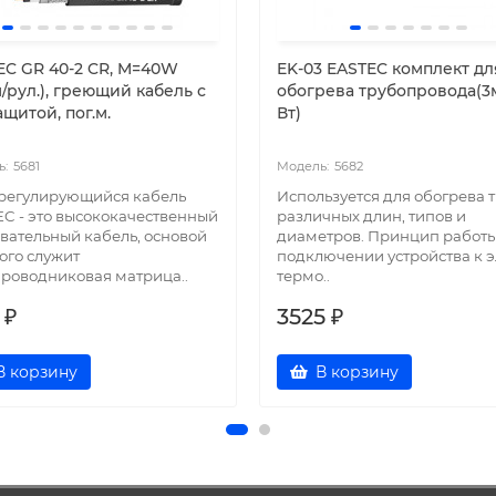
EC GR 40-2 CR, M=40W
EK-03 EASTEC комплект дл
/рул.), греющий кабель с
обогрева трубопровода(3
щитой, пог.м.
Вт)
5681
5682
регулирующийся кабель
Используется для обогрева 
C - это высококачественный
различных длин, типов и
вательный кабель, основой
диаметров. Принцип работы
ого служит
подключении устройства к э
роводниковая матрица..
термо..
 ₽
3525 ₽
В корзину
В корзину