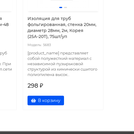
я
Изоляция для труб
EASTEC S
м-48
фольгированная, стенка 20мм,
(200м/ру
диаметр 28мм, 2м, Корея
пог.м.
(25А-20Т), 75шт/уп
5683
56
труб
[product_name] представляет
Саморег
собой полужесткий материал с
EASTEC -
: При
независимой пузырьковой
нагреват
л.сети
структурой из химически сшитого
которого
полиэтилена высок..
полупров
298 ₽
340 ₽
В корзину
В к