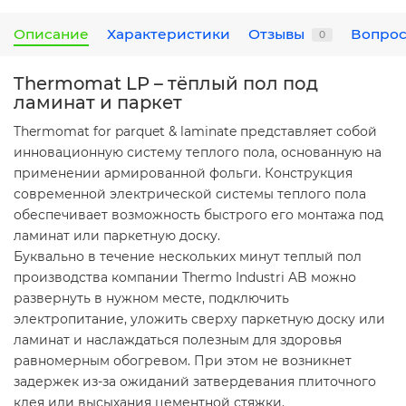
Описание
Характеристики
Отзывы
Вопрос
0
Thermomat LP – тёплый пол под
ламинат и паркет
Thermomat for parquet & laminate представляет собой
инновационную систему теплого пола, основанную на
применении армированной фольги. Конструкция
современной электрической системы теплого пола
обеспечивает возможность быстрого его монтажа под
ламинат или паркетную доску.
Буквально в течение нескольких минут теплый пол
производства компании Thermo Industri AB можно
развернуть в нужном месте, подключить
электропитание, уложить сверху паркетную доску или
ламинат и наслаждаться полезным для здоровья
равномерным обогревом. При этом не возникнет
задержек из-за ожиданий затвердевания плиточного
клея или высыхания цементной стяжки.