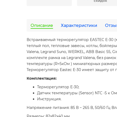
скидок
Описание
Характеристики
Отзы
Встраиваемый терморегулятор EASTEC E-30 (м
теплый пол, тепловые завесы, котлы, бойлер
Valena, Legrand Suno, WERKEL, ABB Basic 55, Gi
комплекте рамка на Legrand Valena, без рам
температуры (R=5кОм ) миниатюрных размеров
Терморегулятор Eastec E-30 имеет защиту от 
Комплектация:
Терморегулятор Е-30;
Датчик температуры (Sensor) NTC -5 к Ом
Инструкция.
Напряжение питания: 85 В ~ 265 В, 50/60 Гц В
Размеры: 82х82х40 мм