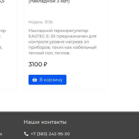
,5
(Накладной 3 кВт)
Silent (
симисто
кВт)
5736
57
тор
Накладной терморегулятор
Накладно
.
EASTEC E-35 предназначен для
EASTEC E-
контроля уровня нагрева эл.
(БЕСШУМ
,
приборов, таких как кабельный
для контр
теплый пол, теплов..
приборов,
3100 ₽
3644 ₽
В корзину
В к
Наши контакты
х
+7 (383) 242-95-30