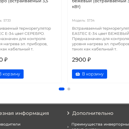
бро (Встраиваемый 3,5
бежевый (Встраиваемый 3
кВт)
5733
5734
аиваемый терморегулятор
Встраиваемый терморегуля
C E-34 цвет СЕРЕБРО.
EASTEC E-34 цвет БЕЖЕВЫЙ
азначен для контроля
Предназначен для контроля
я нагрева эл. приборов,
уровня нагрева эл. приборов
 как кабельный т..
таких как кабельный т..
0 ₽
2900 ₽
В корзину
В корзину
езная информация
Дополнительно
зводители
Преимущества инверторны