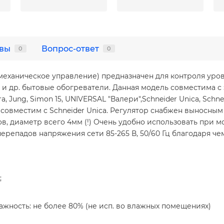
вы
Вопрос-ответ
0
0
еханическое управление) предназначен для контроля уровн
ы и др. бытовые обогреватели. Данная модель совместима 
ra, Jung, Simon 15, UNIVERSAL "Валери",Schneider Unica, Schn
ок совместим с Schneider Unica. Регулятор снабжен выносн
, диаметр всего 4мм (!) Очень удобно использовать при 
перепадов напряжения сети 85-265 В, 50/60 Гц благодаря че
;
лажность: не более 80% (не исп. во влажных помещениях)