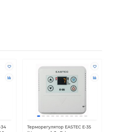
-34
Терморегулятор EASTEC E-35
Терморе