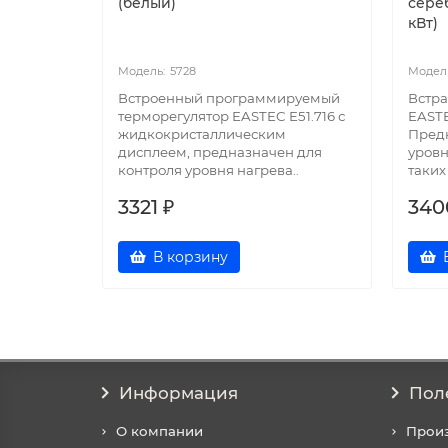
(белый)
сере
кВт)
5728
Встроенный программируемый
Встр
терморегулятор EASTEC E51.716 с
EASTE
жидкокристаллическим
Предн
дисплеем, предназначен для
уровн
контроля уровня нагрева..
таких
3321 ₽
340
В корзину
Информация
Пол
О компании
Прои