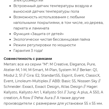
электроэнергии
Встроенный датчик температуры воздуха и
выносной датчик температуры пола
Возможность использования с любыми
напольными покрытиями, в том числе, из дерева,
паркета и ламината
Функция «Защита от детей»
Экологически чистая бессвинцовая пайка
Режим регулировки по мощности
Гарантия 3 года!
Совместимость с рамками
Merten: все из серии "М": M Creative, Elegance, Pure,
Atelier-M, 1-М, M-Smart, M-Plan, System M // Вerker: Q1,
Modul 2, S1 // Gira: E2, Standart55, Espirit, Event, ClassicX,
Event, Linoleum-Multiplex // ABB: Basic 55, Nisssen Sky //
Schneider: Exxact, Exxact Design, Atlas Design // Hager:
Kallysto, Kallysto Art 1, Kallysto Stil // Jung: A plus, A 550, A
creation, A flow // Peha: Aura // А также другие
производители с размерами для установки 55 x 55 мм.