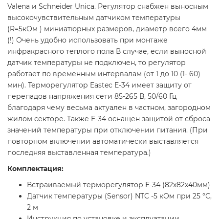
Valena и Schneider Unica. Регулятор снабжен выносным
высокочувствительным датчиком температуры
(R=5кОм ) миниатюрных размеров, диаметр всего 4мм
(!) Очень удобно использовать при монтаже
инфракрасного теплого пола В случае, если выносной
датчик температуры не подключен, то регулятор
работает по временным интервалам (от 1 до 10 (1- 60)
мин). Терморегулятор Eastec E-34 имеет защиту от
перепадов напряжения сети 85-265 В, 50/60 Гц
благодаря чему весьма актуален в частном, загородном
жилом секторе. Также Е-34 оснащен защитой от сброса
значений температуры при отключении питания. (При
повторном включении автоматически выставляется
последняя выставленная температура.)
Комплектация:
Встраиваемый терморегулятор Е-34 (82х82х40мм)
Датчик температуры (Sensor) NTC -5 кОм при 25 °С,
2 м
Инструкция по установке и эксплуатации