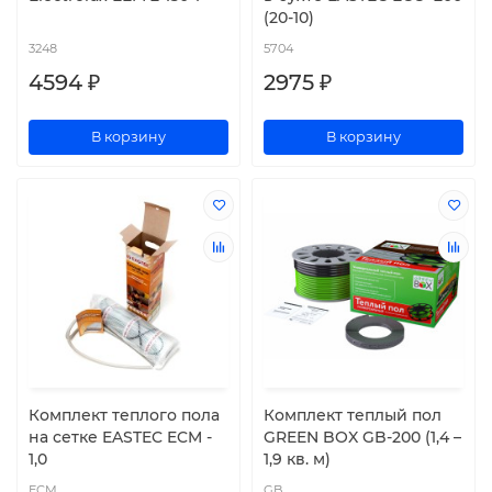
(20-10)
3248
5704
4594 ₽
2975 ₽
В корзину
В корзину
Комплект теплого пола
Комплект теплый пол
на сетке EASTEC ECM -
GREEN BOX GB-200 (1,4 –
1,0
1,9 кв. м)
ECM
GB