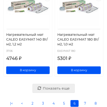
Нагревательный мат
Нагревательный мат
CALEO EASYMAT 140 Вт/
CALEO EASYMAT 180 Вт/
м2, 1,2 м2
м2, 1,0 м2
3706
EASYMAT 180
4746 ₽
5301 ₽
В корзину
В корзину
Показать еще
|<
<
2
3
4
5
6
7
8