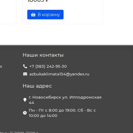
В корзину
В к
Наши контакты
х
+7 (383) 242-95-30
azbukaklimata154@yandex.ru
Наш адрес
г. Новосибирск ул. Ипподромская
44
Пн - Пт с 8:00 до 19:00. Сб - Вс с
10:00 до 14:00