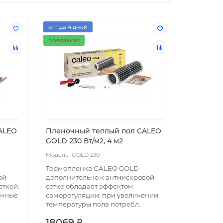
от 1 да 4 дней
предзаказ
ALEO
Пленочный теплый пол CALEO
Пленочн
GOLD 230 Вт/м2, 4 м2
SILVER 15
GOLD 230
si
Термопленка CALEO GOLD
Инфракр
ой
дополнительно к антиискровой
теплый п
еткой.
сетке обладает эффектом
антиискр
умные
саморегуляции: при увеличении
Высокая 
температуры пола потребл..
деньги. С
18069 ₽
6537 ₽