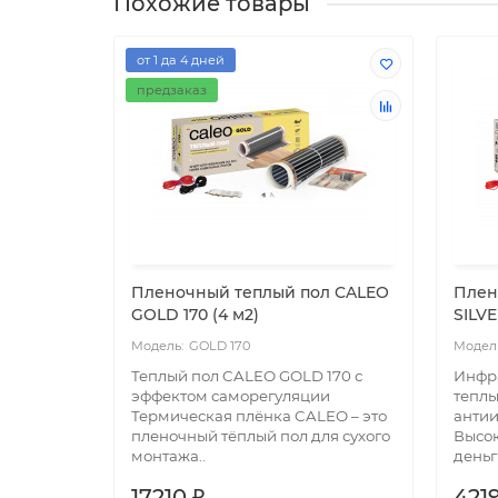
Похожие товары
от 1 да 4 дней
предзаказ
Пленочный теплый пол CALEO
Плен
GOLD 170 (4 м2)
SILVE
GOLD 170
Теплый пол CALEO GOLD 170 с
Инфр
эффектом саморегуляции
теплы
Термическая плёнка CALEO – это
антии
пленочный тёплый пол для сухого
Высок
монтажа..
деньг
17210 ₽
4219