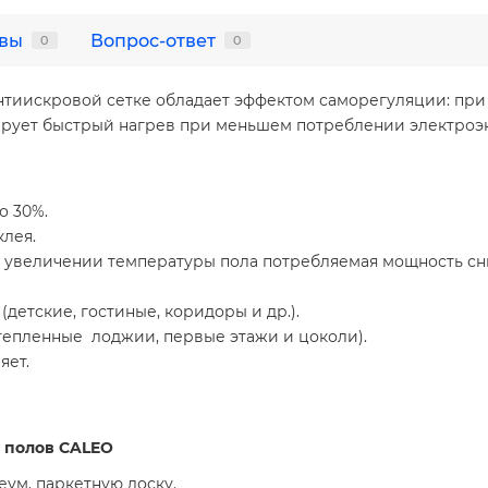
вы
Вопрос-ответ
0
0
тиискровой сетке обладает эффектом саморегуляции: при
рантирует быстрый нагрев при меньшем потреблении электроэ
о 30%.
клея.
величении температуры пола потребляемая мощность снижает
(детские, гостиные, коридоры и др.).
тепленные лоджии, первые этажи и цоколи).
яет.
 полов CALEO
еум, паркетную доску.