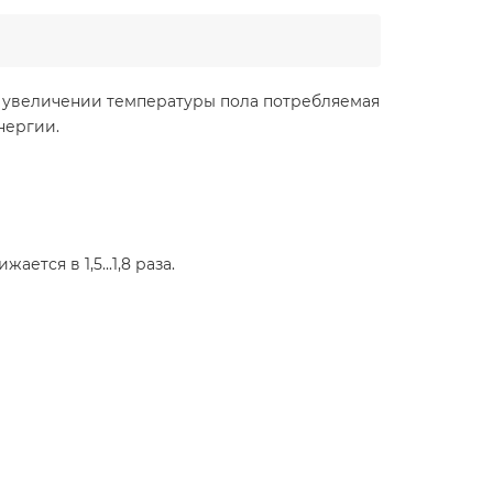
 увеличении температуры пола потребляемая
нергии.
ся в 1,5...1,8 раза.