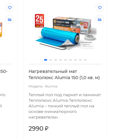
предзака
50-
Нагревательный мат
Пленочн
Теплолюкс Alumia 150 (1,0 кв. м)
PLATINUM
Alumia
P
это
Теплый пол под паркет и ламинат
[product
Теплолюкс Alumia Теплолюкс
Уникаль
й
Alumia – тонкий теплый пол на
высокоте
основе миниатюрного
теплый п
нагревательн..
саморегу
2990 ₽
7119 ₽