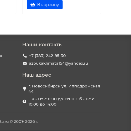
В корзину
В к
Наши контакты
х
+7 (383) 242-95-30
azbukaklimata154@yandex.ru
Наш адрес
г. Новосибирск ул. Ипподромская
44
Пн - Пт с 8:00 до 19:00. Сб - Вс с
10:00 до 14:00
a.ru © 2009-2026 г.