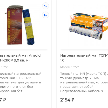
евательный мат Arnold
Нагревательный мат ТСП-1
H-2110Р (1,0 кв. м)
1,0
3721
3722
жильный нагревательный
Теплый пол №1 (марка ТСП) 
rnold Rak FH-2107P
тонкий (диаметр 3,5 мм)
азначены для укладки в
нагревательный мат, которы
плиточного клея без
представляет собой
рования бет..
нагревательный кабель, з..
7 ₽
2154 ₽