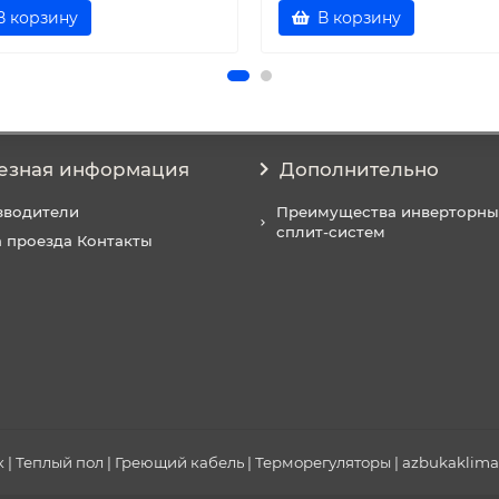
В корзину
В корзину
езная информация
Дополнительно
зводители
Преимущества инверторны
сплит-систем
 проезда Контакты
| Теплый пол | Греющий кабель | Терморегуляторы | azbukaklimat