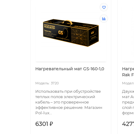
Нагревательный мат GS-160-1,0
Нагр
Rak F
3720
Использовать при обустройстве
Двух
теплых полов электрический
мат A
кабель – это проверенное
предн
эффективное решение. Магазин
слой 
Pol-lux...
форми
6301 ₽
427