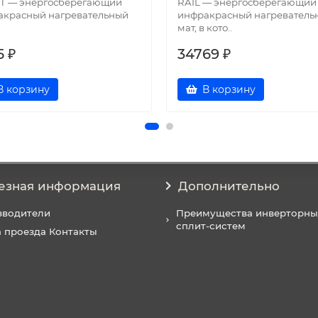
T — энергосберегающий
RAIL — энергосберегающий
акрасный нагревательный
инфракрасный нагреватель
мат, в кото..
5 ₽
34769 ₽
В корзину
В корзину
езная информация
Дополнительно
зводители
Преимущества инверторны
сплит-систем
 проезда Контакты