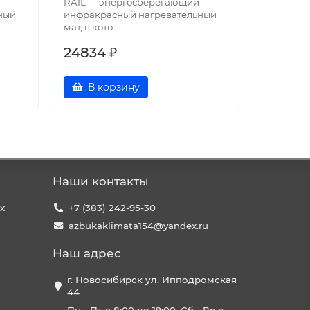
RAIL — энергосберегающий
BOOST —
ный
инфракрасный нагревательный
инфракра
мат, в кото..
мат,..
24834 ₽
14899 
В корзину
В к
Наши контакты
х
+7 (383) 242-95-30
azbukaklimata154@yandex.ru
Наш адрес
г. Новосибирск ул. Ипподромская
44