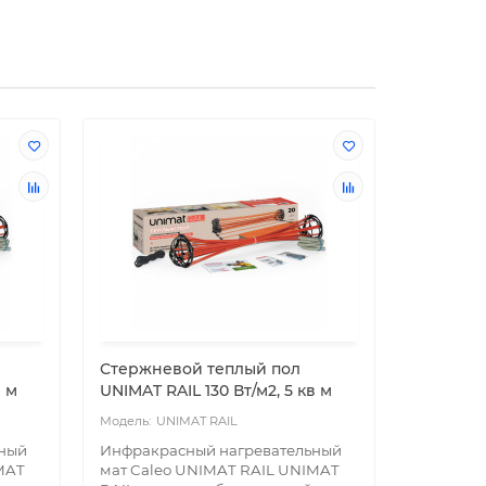
Стержневой теплый пол
Стержне
в м
UNIMAT RAIL 130 Вт/м2, 5 кв м
UNIMAT B
UNIMAT RAIL
U
ьный
Инфракрасный нагревательный
Инфракр
MAT
мат Caleo UNIMAT RAIL UNIMAT
мат Cale