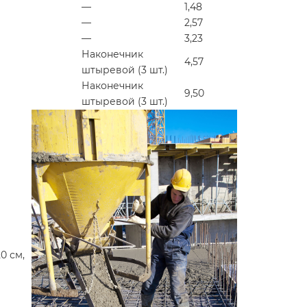
—
1,48
—
2,57
—
3,23
Наконечник
4,57
штыревой (3 шт.)
Наконечник
9,50
штыревой (3 шт.)
0 см,