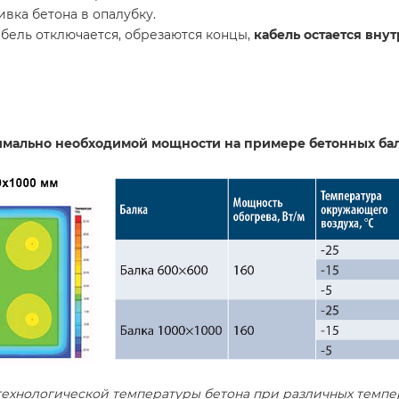
вка бетона в опалубку.
бель отключается, обрезаются концы,
кабель остается вну
имально необходимой мощности на примере бетонных ба
хнологической температуры бетона при различных темпер