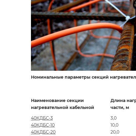
Номинальные параметры секций нагревате
Наименование секции
Длина нагр
нагревательной кабельной
части, м
40КДБС-3
3,0
40КДБС-10
10,0
40КДБС-20
20,0