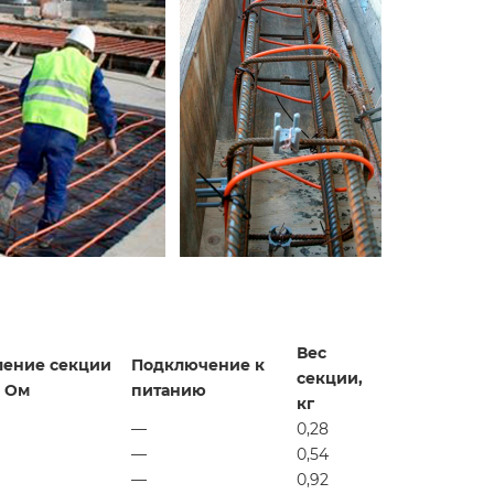
Вес
ление секции
Подключение к
секции,
, Ом
питанию
кг
—
0,28
—
0,54
—
0,92