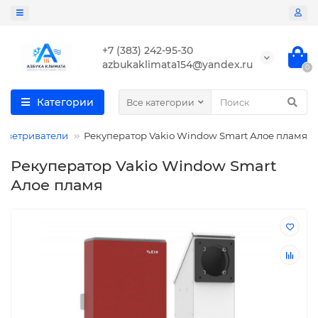
+7 (383) 242-95-30
azbukaklimata154@yandex.ru
0
Категории
Все категории
оветриватели
Рекуператор Vakio Window Smart Алое пламя
Рекуператор Vakio Window Smart
Алое пламя