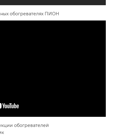
сных обогревателях ПИОН
укции обогревателей
ик