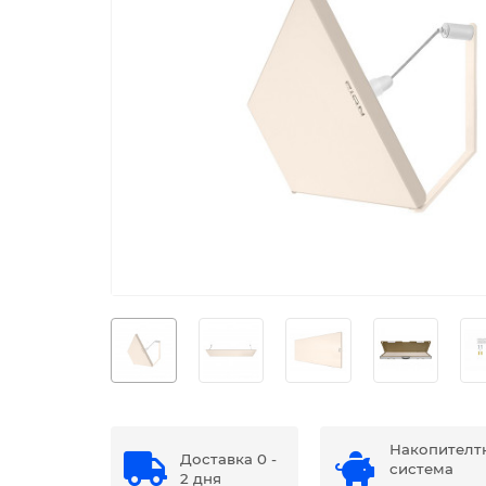
Накопителт
Доставка 0 -
система
2 дня