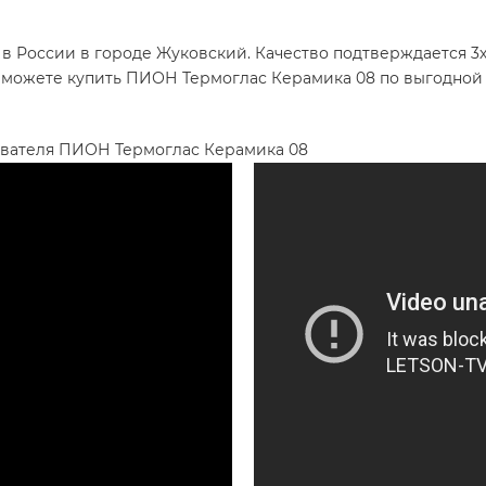
в России в городе Жуковский. Качество подтверждается 3
ы можете купить ПИОН Термоглас Керамика 08 по выгодной 
евателя ПИОН Термоглас Керамика 08