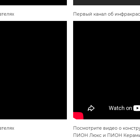
ателях
Первый канал об инфракра
ателях
Посмотрите видео о констр
ПИОН Люкс и ПИОН Керам