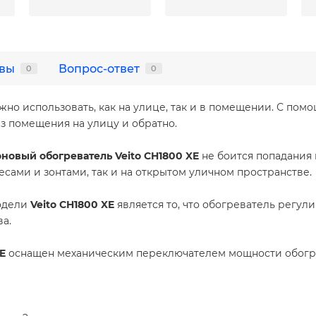
вы
Вопрос-ответ
0
0
жно использовать, как на улице, так и в помещении. С пом
з помещения на улицу и обратно.
новый обогреватель Veito CH1800 XE
не боится попадания 
есами и зонтами, так и на открытом уличном пространстве.
одели
Veito CH1800 XE
является то, что обогреватель регулир
а.
E
оснащен механическим переключателем мощности обогре