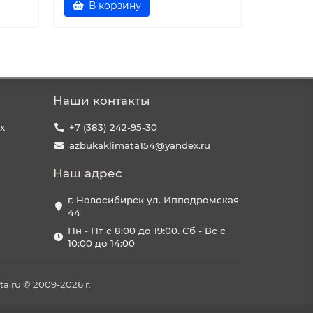
В корзину
В к
Наши контакты
х
+7 (383) 242-95-30
azbukaklimata154@yandex.ru
Наш адрес
г. Новосибирск ул. Ипподромская
44
Пн - Пт с 8:00 до 19:00. Сб - Вс с
10:00 до 14:00
a.ru © 2009-2026 г.