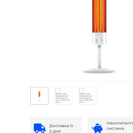
Накопителт
Доставка 0 -
система
2 дня