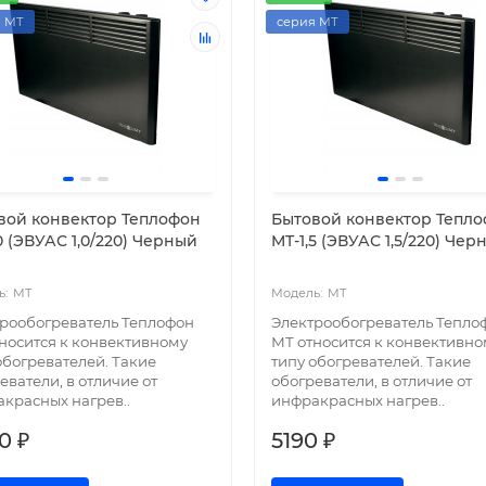
я МТ
серия МТ
вой конвектор Теплофон
Бытовой конвектор Тепл
0 (ЭВУАС 1,0/220) Черный
MT-1,5 (ЭВУАС 1,5/220) Чер
MT
MT
рообогреватель Теплофон
Электрообогреватель Тепло
носится к конвективному
МТ относится к конвективно
обогревателей. Такие
типу обогревателей. Такие
еватели, в отличие от
обогреватели, в отличие от
красных нагрев..
инфракрасных нагрев..
0 ₽
5190 ₽