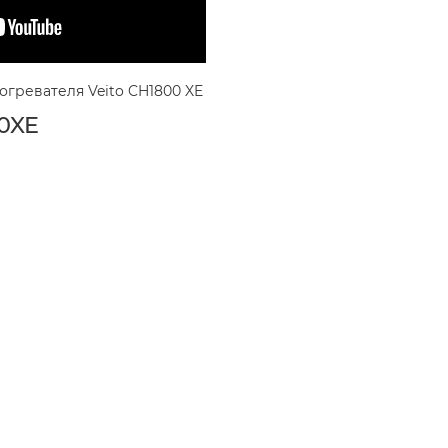
гревателя Veito CH1800 XE
0XE