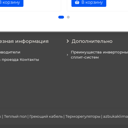
В корзину
В корзину
езная информация
Дополнительно
зводители
Преимущества инверторны
сплит-систем
 проезда Контакты
| Теплый пол | Греющий кабель | Терморегуляторы | azbukaklimat