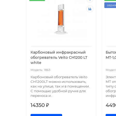
сери
Карбоновый инфракрасный
Быто
обогреватель Veito CH1200 LT
MT-1,
white
1863
Карбоновый обогреватель Veito
Элект
CH1200LT можно использовать,
МТ от
как на улице, так и в помещении.
типу 
С помощью удобной ручке для
обогр
переноса и..
инфра
14350 ₽
449