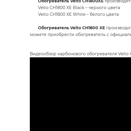
Обогреватель Veito CH1800XE
производитс
Veito CH1800 XE Black – черного цвета
Veito CH1800 XE White – белого цвета
Обогреватель Veito CH1800 XE
производитс
можете приобрести обогреватель с официаль
Видеообзор карбонового обогревателя Veito