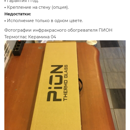
•
Гарантия 1 год.
•
Крепление на стену (опция).
Недостатки:
•
Исполнение только в одном цвете.
Фотографии инфракрасного обогревателя ПИОН
Термоглас Керамика 04