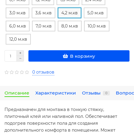
3,0 м.кв
3,6 м.кв
4,2 м.кв
5,0 м.кв
6,0 м.кв
7,0 м.кв
8,0 м.кв
10,0 м.кв
12,0 м.кв
В корзину
0 отзывов
Описание
Характеристики
Отзывы
Вопрос
0
Предназначен для монтажа в тонкую стяжку,
плиточный клей или наливной пол. Обеспечивает
подогрев поверхности пола для создания
дополнительного комфорта в помещении. Может