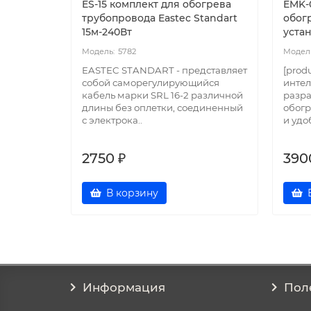
ES-15 комплект для обогрева
EMK-
трубопровода Eastec Standart
обог
15м-240Вт
устан
5782
EASTEC STANDART - представляет
[prod
собой саморегулирующийся
интел
кабель марки SRL 16-2 различной
разра
длины без оплетки, соединенный
обогр
с электрока..
и удо
2750 ₽
390
В корзину
Информация
Пол