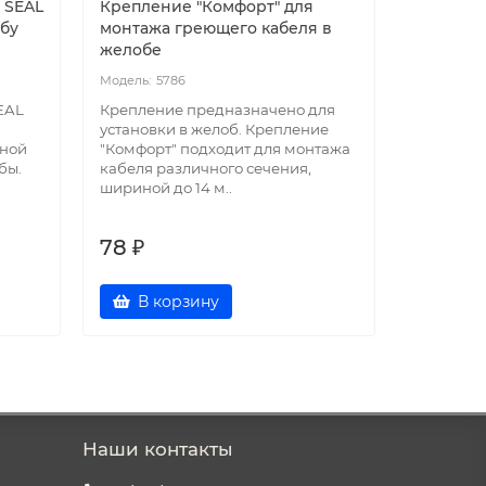
 SEAL
Крепление "Комфорт" для
Саморе
убу
монтажа греющего кабеля в
греющий 
желобе
2
5786
17
EAL
Крепление предназначено для
Саморег
установки в желоб. Крепление
неэкрани
чной
"Комфорт" подходит для монтажа
серии GR
бы.
кабеля различного сечения,
предназн
шириной до 14 м..
замерзан
температ.
78 ₽
148 ₽
В корзину
В к
Наши контакты