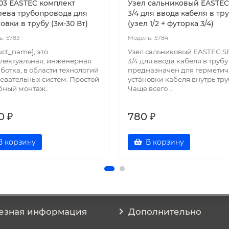
03 EASTEC комплект
Узел сальниковый EASTEC
рева трубопровода для
3/4 для ввода кабеля в тр
овки в трубу (3м-30 Вт)
(узел 1/2 + футорка 3/4)
5783
5784
uct_name], это
Узел сальниковый EASTEC S
лектуальная, инженерная
3/4 для ввода кабеля в трубу
ботка, в области технологий
предназначен для гермети
евательных систем. Простой
установки кабеля внутрь тру
бный монтаж..
Чаще всего ..
0 ₽
780 ₽
В корзину
В корзину
езная информация
Дополнительно