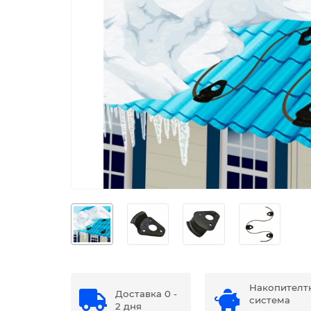
Накопителт
Доставка 0 -
система
2 дня