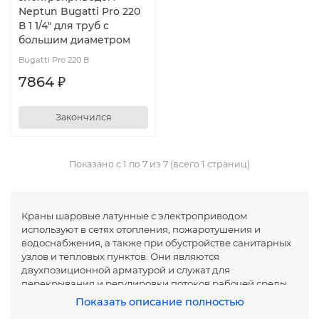
Neptun Bugatti Pro 220
В 1 1/4" для труб с
большим диаметром
Bugatti Pro 220 В
7864 ₽
Закончился
Показано с 1 по 7 из 7 (всего 1 страниц)
Краны шаровые латунные с электроприводом
используют в сетях отопления, пожаротушения и
водоснабжения, а также при обустройстве санитарных
узлов и тепловых пунктов. Они являются
двухпозиционной арматурой и служат для
перекрывания и регулировки потоков рабочей среды.
Показать описание полностью
ОСОБЕННОСТИ КОНСТРУКЦИИ