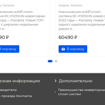
Pandora
Pandora
ическая on/off сплит-
Классическая on/off сплит-
ема RC-PD35HN новой серии
система RC-PD55HN новой 
года — Pandora. Новая ТОП-
2022 года — Pandora. Новая
я с широким модельным
серия с широким модельны
и ..
рядом и ..
90 ₽
60490 ₽
В корзину
В корзину
езная информация
Дополнительно
зводители
Преимущества инверторны
сплит-систем
 проезда Контакты