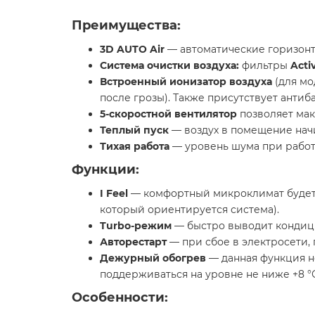
Преимущества:
3D AUTO Air
— автоматические горизонт
Система очистки воздуха:
фильтры
Acti
Встроенный ионизатор воздуха
(для мо
после грозы). Также присутствует антиб
5-скоростной вентилятор
позволяет мак
Теплый пуск
— воздух в помещение начин
Тихая работа
— уровень шума при работе
Функции:
I Feel
— комфортный микроклимат будет п
который ориентируется система).
Turbo-режим
— быстро выводит кондици
Авторестарт
— при сбое в электросети,
Дежурный обогрев
— данная функция н
поддерживаться на уровне не ниже +8 °С
Особенности: