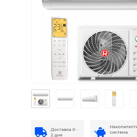
Накопителт
Доставка 0 -
система
2 дня