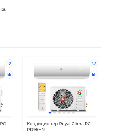
ка.
 RC-
Кондиционер Royal Clima RC-
Кондици
PD95HN
SLyR2/I/