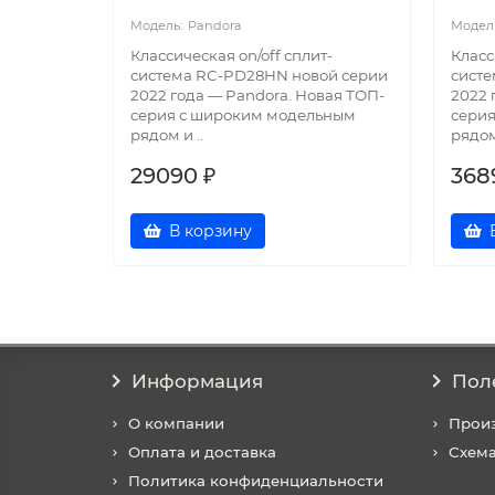
Pandora
Классическая on/off сплит-
Класс
система RC-PD28HN новой серии
сист
2022 года — Pandora. Новая ТОП-
2022 
серия с широким модельным
сери
рядом и ..
рядом 
29090 ₽
368
В корзину
Информация
Пол
О компании
Прои
Оплата и доставка
Схема
Политика конфиденциальности