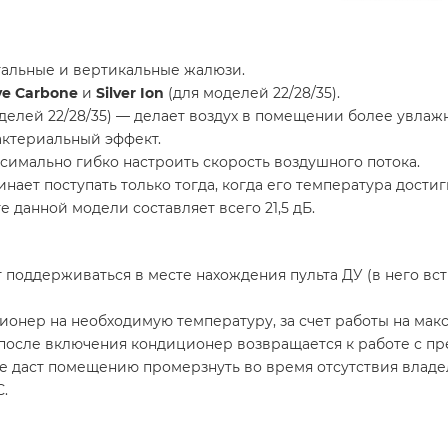
альные и вертикальные жалюзи.
ve Carbone
и
Silver Ion
(для моделей 22/28/35).
делей 22/28/35) — делает воздух в помещении более увла
актериальный эффект.
симально гибко настроить скорость воздушного потока.
ает поступать только тогда, когда его температура достиг
 данной модели составляет всего 21,5 дБ.
оддерживаться в месте нахождения пульта ДУ (в него вст
онер на необходимую температуру, за счет работы на мак
 после включения кондиционер возвращается к работе с п
е даст помещению промерзнуть во время отсутствия владе
.