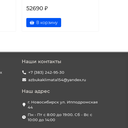
52690 ₽
Цена 
В корзину
В к
Наши контакты
х
+7 (383) 242-95-30
azbukaklimata154@yandex.ru
Наш адрес
г. Новосибирск ул. Ипподромская
44
Пн - Пт с 8:00 до 19:00. Сб - Вс с
10:00 до 14:00