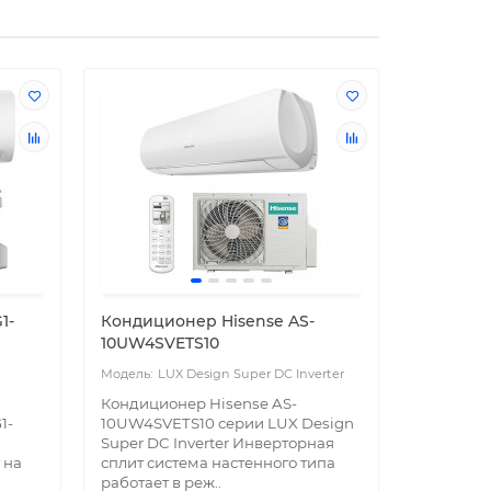
серия ICH
1-
Кондиционер Hisense AS-
Кондици
10UW4SVETS10
KSGI35H
LUX Design Super DC Inverter
Ic
Кондиционер Hisense AS-
Cплит-си
1-
10UW4SVETS10 серии LUX Design
KSGI35HF
Super DC Inverter Инверторная
бюджетно
 на
сплит система настенного типа
сочетани
работает в реж..
показател