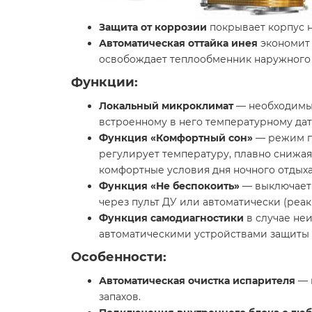
Защита от коррозии
покрывает корпус н
Автоматическая оттайка инея
экономит 
освобождает теплообменник наружного 
Функции:
Локальный микроклимат
— необходимые
встроенному в него температурному дат
Функция «Комфортный сон»
— режим по
регулирует температуру, плавно снижая
комфортные условия дня ночного отдыха
Функция «Не беспокоить»
— выключает 
через пульт ДУ или автоматически (реа
Функция самодиагностики
в случае не
автоматическими устройствами защиты 
Особенности:
Автоматическая очистка испарителя
— 
запахов.