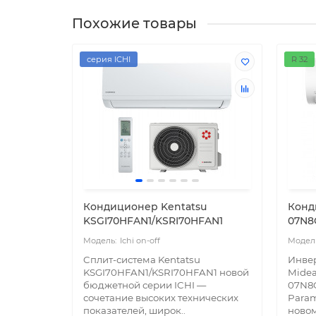
Похожие товары
серия ICHI
R 32
Кондиционер Kentatsu
Конд
KSGI70HFAN1/KSRI70HFAN1
07N8
Ichi on-off
Cплит-система Kentatsu
Инвер
KSGI70HFAN1/KSRI70HFAN1 новой
Midea
бюджетной серии ICHI —
07N8C
сочетание высоких технических
Param
показателей, широк..
новом