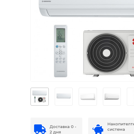
Накопителт
Доставка 0 -
система
2 дня