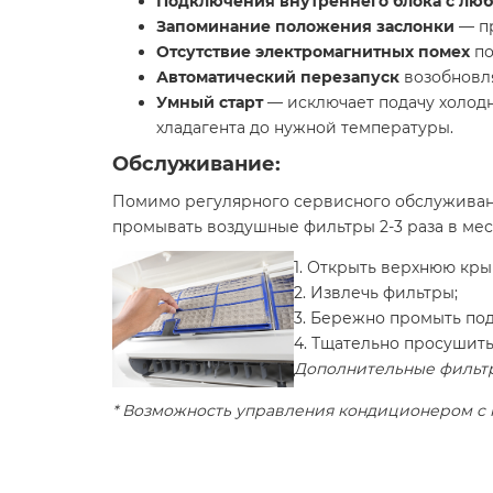
Подключения внутреннего блока с лю
Запоминание положения заслонки
— пр
Отсутствие электромагнитных помех
по
Автоматический перезапуск
возобновля
Умный старт
— исключает подачу холодн
хладагента до нужной температуры.
Обслуживание:
Помимо регулярного сервисного обслуживани
промывать воздушные фильтры 2-3 раза в мес
1. Открыть верхнюю кры
2. Извлечь фильтры;
3. Бережно промыть по
4. Тщательно просушить 
Дополнительные фильтр
* Возможность управления кондиционером с 