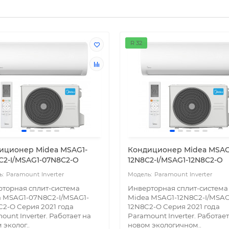
R 32
иционер Midea MSAG1-
Кондиционер Midea MSAG
C2-I/MSAG1-07N8C2-O
12N8C2-I/MSAG1-12N8C2-O
Paramount Inverter
Paramount Inverter
торная сплит-система
Инверторная сплит-система
 MSAG1-07N8C2-I/MSAG1-
Midea MSAG1-12N8C2-I/MSAG
2-O Серия 2021 года
12N8C2-O Серия 2021 года
ount Inverter. Работает на
Paramount Inverter. Работает
 эколог..
новом экологичном..