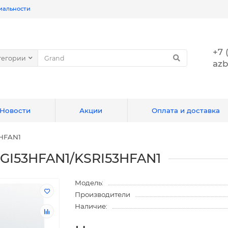
иальности
+7 
тегории
azb
Новости
Акции
Оплата и доставка
3HFAN1
SGI53HFAN1/KSRI53HFAN1
Модель:
Производители
Наличие: