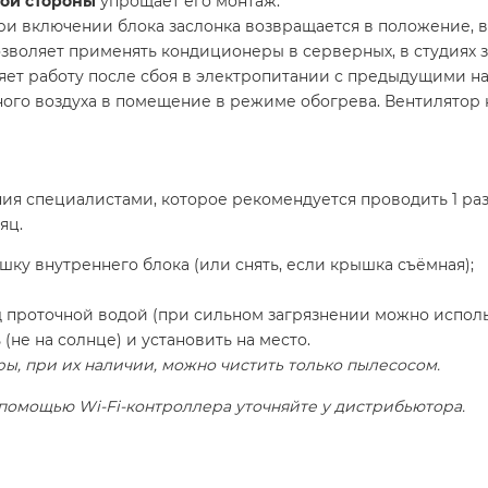
бой стороны
упрощает его монтаж.
и включении блока заслонка возвращается в положение, в
зволяет применять кондиционеры в серверных, в студиях зв
ет работу после сбоя в электропитании с предыдущими н
ого воздуха в помещение в режиме обогрева. Вентилятор н
я специалистами, которое рекомендуется проводить 1 раз 
яц.
шку внутреннего блока (или снять, если крышка съёмная);
д проточной водой (при сильном загрязнении можно исполь
(не на солнце) и установить на место.
ы, при их наличии, можно чистить только пылесосом.
помощью Wi-Fi-контроллера уточняйте у дистрибьютора.