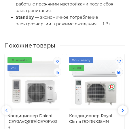
работы с прежними настройками после сбоя
электропитания.
Standby
— экономичное потребление
электроэнергии в режиме ожидания — 1 Вт.
Похожие товары
DC inverter
WI-FI ready
R32
3D air
Кондиционер Daichi
Кондиционер Royal
ICE70AVQS1R/ICE70FVS1
Clima RC-RNX35HN
R