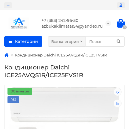
+7 (383) 242-95-30
azbukaklimata154@yandex.ru
0
Категории
Все категории
Кондиционер Daichi ICE25AVQS1R/ICE25FVS1R
Кондиционер Daichi
ICE25AVQS1R/ICE25FVS1R
DC inverter
R32