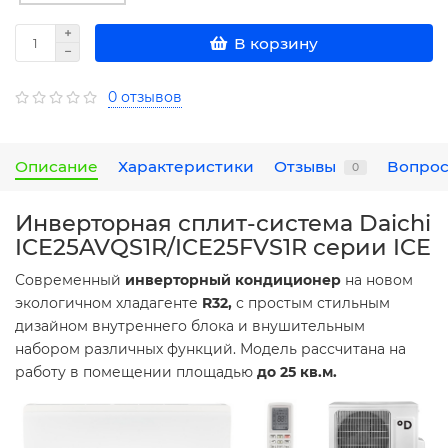
В корзину
0 отзывов
Описание
Характеристики
Отзывы
Вопрос
0
Инверторная сплит-система Daichi
ICE25AVQS1R/ICE25FVS1R серии ICE
Современный
инверторный кондиционер
на новом
экологичном хладагенте
R32,
с простым стильным
дизайном внутреннего блока и внушительным
набором различных функций. Модель рассчитана на
работу в помещении площадью
до 25 кв.м.