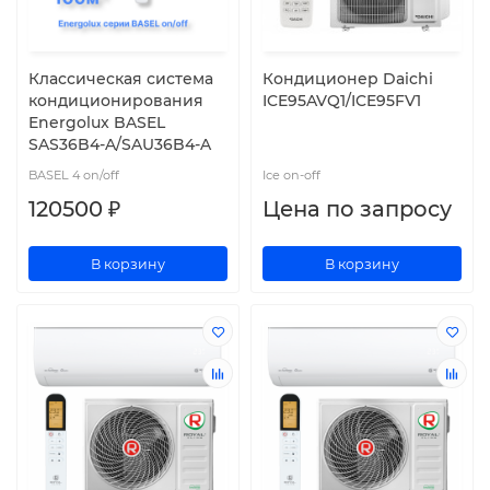
Классическая система
Кондиционер Daichi
кондиционирования
ICE95AVQ1/ICE95FV1
Energolux BASEL
SAS36B4-A/SAU36B4-A
BASEL 4 on/off
Ice on-off
120500 ₽
Цена по запросу
В корзину
В корзину