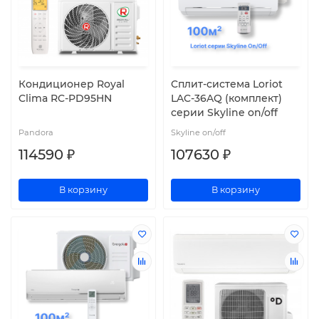
Кондиционер Royal
Cплит-система Loriot
Clima RC-PD95HN
LAC-36AQ (комплект)
серии Skyline on/off
Pandora
Skyline on/off
114590 ₽
107630 ₽
В корзину
В корзину