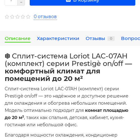
0 отзывов
Описание
Характеристики
Отзывы
Вопрос
0
❄️
Cплит-система Loriot LAC-07AH
(комплект) серии Prestigè on/off
—
комфортный климат для
помещений до 20 м²
Cплит-система Loriot LAC-07AH (комплект) серии
Prestigè on/off — это надёжное и доступное решение
для охлаждения и обогрева небольших помещений.
Модель оптимально подходит для
комнат площадью
до 20 м²
, таких как спальня, детская, кабинет, кухня-
гостиная или небольшой офис.
Благодаря мощности охлаждения, кондиционер