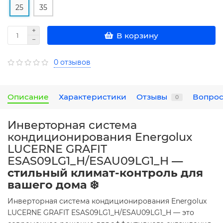
25
35
В корзину
0 отзывов
Описание
Характеристики
Отзывы
Вопрос
0
Инверторная система
кондиционирования Energolux
LUCERNE GRAFIT
ESAS09LG1_H/ESAU09LG1_H
—
стильный климат-контроль для
вашего дома ❄️
Инверторная система кондиционирования Energolux
LUCERNE GRAFIT ESAS09LG1_H/ESAU09LG1_H — это