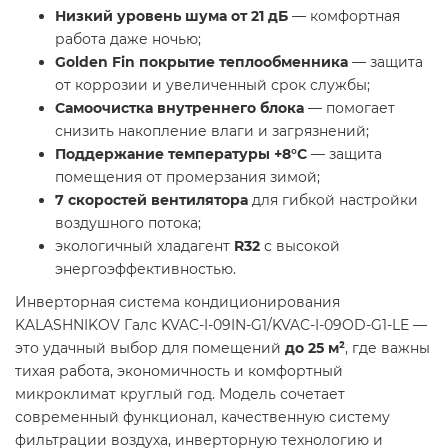
Низкий уровень шума от 21 дБ
— комфортная
работа даже ночью;
Golden Fin покрытие теплообменника
— защита
от коррозии и увеличенный срок службы;
Самоочистка внутреннего блока
— помогает
снизить накопление влаги и загрязнений;
Поддержание температуры +8°C
— защита
помещения от промерзания зимой;
7 скоростей вентилятора
для гибкой настройки
воздушного потока;
экологичный хладагент
R32
с высокой
энергоэффективностью.
Инверторная система кондиционирования
KALASHNIKOV Галс KVAC-I-09IN-G1/KVAC-I-09OD-G1-LE —
это удачный выбор для помещений
до 25 м²
, где важны
тихая работа, экономичность и комфортный
микроклимат круглый год. Модель сочетает
современный функционал, качественную систему
фильтрации воздуха, инверторную технологию и