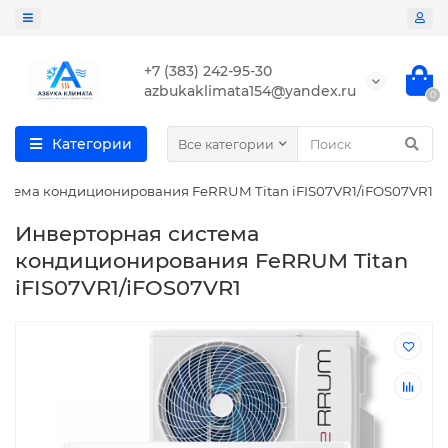
+7 (383) 242-95-30
azbukaklimata154@yandex.ru
0
Категории
Все категории
стема кондиционирования FeRRUM Titan iFIS07VR1/iFOS07VR1
Инверторная система
кондиционирования FeRRUM Titan
iFIS07VR1/iFOS07VR1