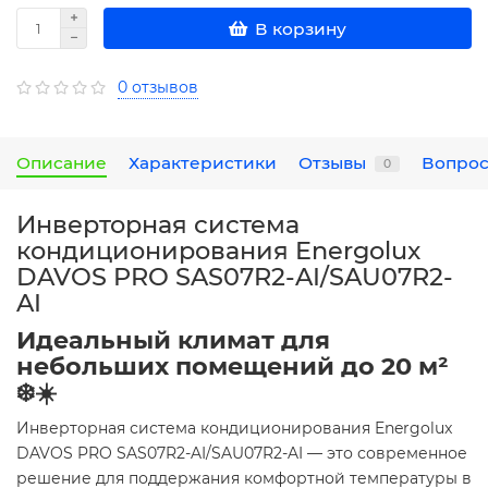
В корзину
0 отзывов
Описание
Характеристики
Отзывы
Вопрос
0
Инверторная система
кондиционирования Energolux
DAVOS PRO SAS07R2-AI/SAU07R2-
AI
Идеальный климат для
небольших помещений до 20 м²
❄️☀️
Инверторная система кондиционирования Energolux
DAVOS PRO SAS07R2-AI/SAU07R2-AI — это современное
решение для поддержания комфортной температуры в