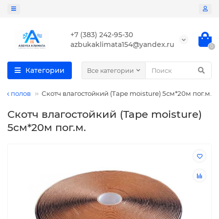
+7 (383) 242-95-30
azbukaklimata154@yandex.ru
0
Категории
Все категории
лых полов
Скотч влагостойкий (Tape moisture) 5см*20м пог.м.
Скотч влагостойкий (Tape moisture)
5см*20м пог.м.