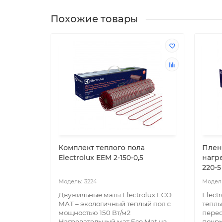
Похожие товары
Комплект теплого пола
Плен
Electrolux EEM 2-150-0,5
нагре
220-5
3224
Двужильные маты Electrolux ECO
Elect
MAT – экологичный теплый пол с
теплы
мощностью 150 Вт/м2
пере
Нагревательный мат Eco Mat на
покр