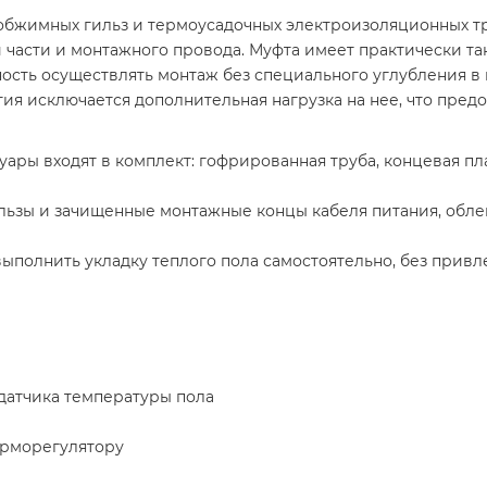
обжимных гильз и термоусадочных электроизоляционных тру
 части и монтажного провода. Муфта имеет практически так
ность осуществлять монтаж без специального углубления в
ия исключается дополнительная нагрузка на нее, что пред
уары входят в комплект: гофрированная труба, концевая п
льзы и зачищенные монтажные концы кабеля питания, обл
ыполнить укладку теплого пола самостоятельно, без прив
 датчика температуры пола
ерморегулятору