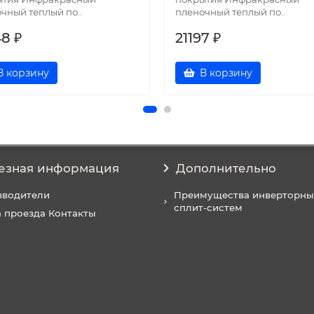
чный теплый по..
пленочный теплый по..
48 ₽
21197 ₽
В корзину
В корзину
езная информация
Дополнительно
зводители
Преимущества инверторны
сплит-систем
 проезда Контакты