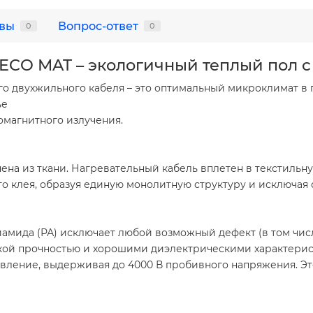
вы
Вопрос-ответ
0
0
 ECO MAT – экологичный теплый пол с
ого двухжильного кабеля – это оптимальный микроклимат в
ье
омагнитного излучения.
на из ткани. Нагревательный кабель вплетен в текстильную
го клея, образуя единую монолитную структуру и исключая 
амида (РА) исключает любой возможный дефект (в том чи
кой прочностью и хорошими диэлектрическими характерис
вление, выдерживая до 4000 В пробивного напряжения. Эт