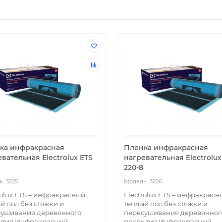
ка инфракрасная
Пленка инфракрасная
вательная Electrolux ETS
нагревательная Electrolux
220-8
3225
3226
rolux ETS – инфракрасный
Electrolux ETS – инфракрасн
й пол без стяжки и
теплый пол без стяжки и
сушивания деревянного
пересушивания деревянног
ытия Инфракрасный
покрытия Инфракрасный