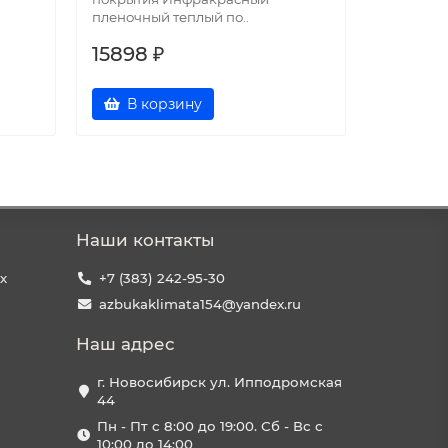
пленочный теплый по..
осно..
15898 ₽
6034 ₽
В корзину
В к
Наши контакты
х
+7 (383) 242-95-30
azbukaklimata154@yandex.ru
Наш адрес
г. Новосибирск ул. Ипподромская
44
Пн - Пт с 8:00 до 19:00. Сб - Вс с
10:00 до 14:00