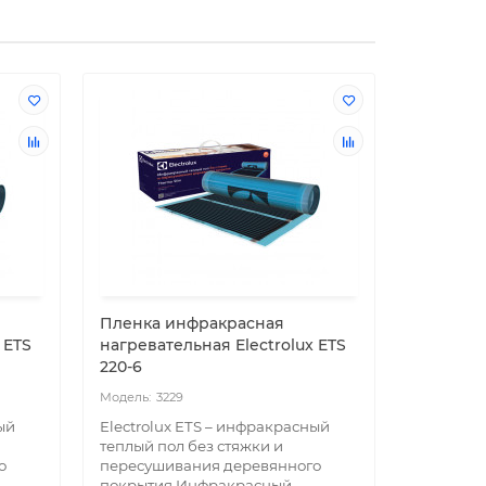
Пленка инфракрасная
Комплек
 ETS
нагревательная Electrolux ETS
Electrolu
220-6
3229
32
ый
Electrolux ETS – инфракрасный
Двужильн
теплый пол без стяжки и
MAT – эк
о
пересушивания деревянного
мощность
покрытия Инфракрасный
Нагреват