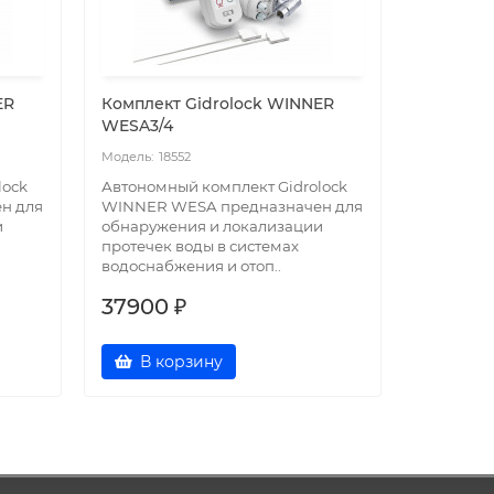
ER
Комплект Gidrоlock WINNER
Комплек
WESA3/4
TIEMME 3
18552
18
lock
Автономный комплект Gidrоlock
Автономн
н для
WINNER WESA предназначен для
WINNER 
и
обнаружения и локализации
для обна
протечек воды в системах
протечек
водоснабжения и отоп..
водоснабж
37900 ₽
35900 
В корзину
В к