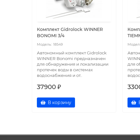
Комплект Gidrоlock WINNER
Комп
BONOMI 3/4
TIEMM
18549
Автономный комплект Gidrоlock
Автон
WINNER Bonomi предназначен
WINN
для обнаружения и локализации
для о
протечек воды в системах
проте
водоснабжения и от..
водос
37900 ₽
330
В корзину