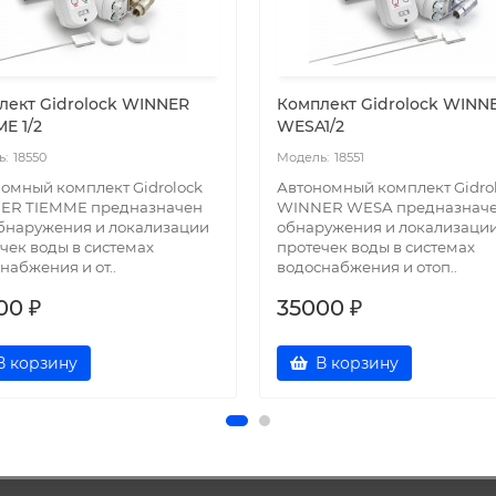
лект Gidrоlock WINNER
Комплект Gidrоlock WINN
E 1/2
WESA1/2
18550
18551
омный комплект Gidrоlock
Автономный комплект Gidrо
ER TIEMME предназначен
WINNER WESA предназначе
бнаружения и локализации
обнаружения и локализаци
чек воды в системах
протечек воды в системах
набжения и от..
водоснабжения и отоп..
00 ₽
35000 ₽
В корзину
В корзину