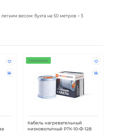
егким весом: бухта на 50 метров – 3
предзаказ
предзака
Кабель нагревательный
Кабель 
ва
низковольтный РТК-10-Ф-12В
низково