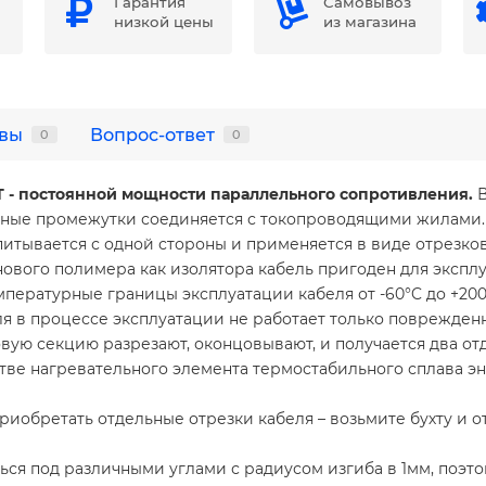
Гарантия
Самовывоз
низкой цены
из магазина
вы
Вопрос-ответ
0
0
- постоянной мощности параллельного сопротивления.
В
вные промежутки соединяется с токопроводящими жилами. 
тывается с одной стороны и применяется в виде отрезков
нового полимера как изолятора кабель пригоден для эксплу
пературные границы эксплуатации кабеля от -60°C до +200 
 в процессе эксплуатации не работает только поврежденн
ую секцию разрезают, оконцовывают, и получается два отд
стве нагревательного элемента термостабильного сплава 
приобретать отдельные отрезки кабеля – возьмите бухту и 
ься под различными углами с радиусом изгиба в 1мм, поэто