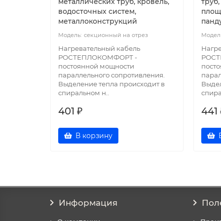
металлических труб, кровель,
труб,
водосточных систем,
площ
металлоконструкций
панд
секционный на отрез
Нагревательный кабель
Нагре
РОСТЕПЛОКОМФОРТ -
РОСТ
постоянной мощности
пост
параллельного сопротивления.
парал
Выделение тепла происходит в
Выдел
спиральном н..
спира
401 ₽
441 
В корзину
Информация
Пол