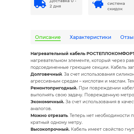
Доставка 0 -
система
2 дня
скидок
Описание
Характеристики
Отзы
Нагревательный кабель РОСТЕПЛОКОМФОРТ 
нагревательном элементе, который через ра
подсоединенные греющие секции. Кабель запи
Долговечный
. За счет использования силико
агрессивным средам – кислотам и маслам. Тем
Ремонтопригодный.
При повреждении кабеля
выполнять свою задачу. Поврежденную метров
Экономичный.
За счет использования в каче
аналогов.
Можно отрезать
. Теперь нет необходимости 
кратный одному метру.
Высокопрочный.
Кабель имеет свойство гнут