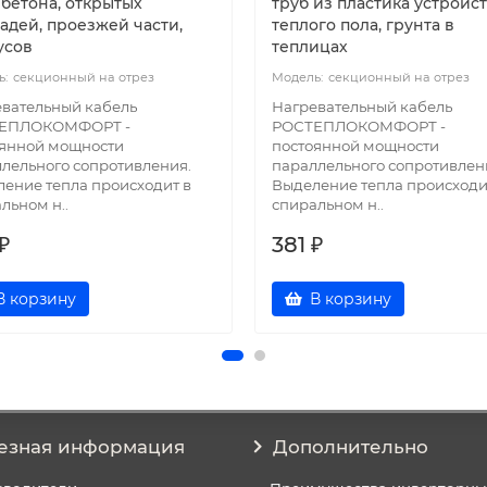
 бетона, открытых
труб из пластика устройс
адей, проезжей части,
теплого пола, грунта в
усов
теплицах
секционный на отрез
секционный на отрез
вательный кабель
Нагревательный кабель
ЕПЛОКОМФОРТ -
РОСТЕПЛОКОМФОРТ -
оянной мощности
постоянной мощности
лельного сопротивления.
параллельного сопротивлен
ение тепла происходит в
Выделение тепла происходи
льном н..
спиральном н..
₽
381 ₽
В корзину
В корзину
езная информация
Дополнительно