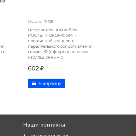
тва
Ф-12В
Ф-
Нагревательный кабель
Нагреват
РОСТЕПЛОКОМФОРТ -
РОСТЕПЛ
постоянной мощности
постоянн
ия.
параллельного сопротивления
параллел
т в
серии - Ф (с фторопластовым
серии - Ф
изоляционным с..
изоляцио
602 ₽
602 ₽
В корзину
В к
Наши контакты