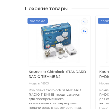
Похожие товары
предзаказ
предз
Комплект Gidrоlock STANDARD
Комп
RADIO TIEMME 1/2
RADI
18503
Комплект Gidrolock STANDARD
Компл
RADIO TIEMME предназначен
RADI
для своевременного
для с
автоматического перекрытия
автом
подачи воды в квартире или за..
подач