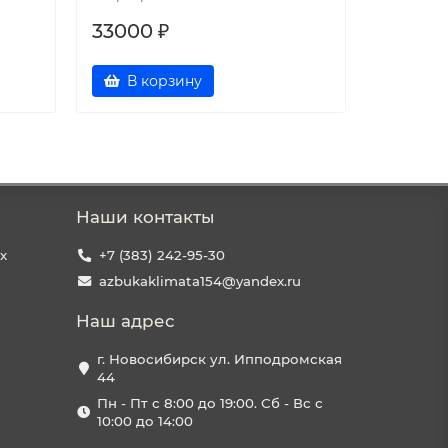
33000 ₽
29200 
В корзину
В к
Наши контакты
х
+7 (383) 242-95-30
azbukaklimata154@yandex.ru
Наш адрес
г. Новосибирск ул. Ипподромская
44
Пн - Пт с 8:00 до 19:00. Сб - Вс с
10:00 до 14:00