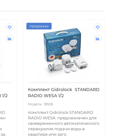
предзаказ
предзака
Комплект Gidrоlock STANDARD
Комплек
1/2
RADIO WESA 1/2
RADIO G-
18506
18
ARD
Комплект Gidrolock STANDARD
Комплект
чен
RADIO WESA предназначен для
RADIO G-
своевременного автоматического
своеврем
я
перекрытия подачи воды в
перекрыт
за..
квартире или заго..
квартире 