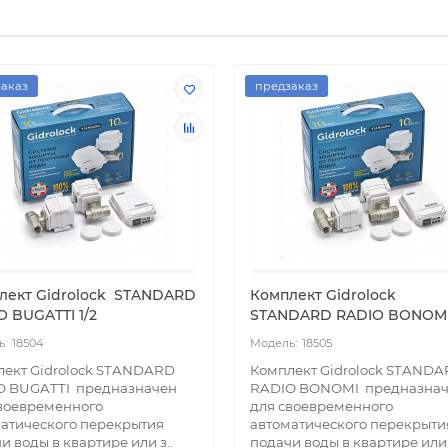
аказ
предзаказ
лект Gidrоlock STANDARD
Комплект Gidrоlock
O BUGATTI 1/2
STANDARD RADIO BONOMI 
18504
18505
ект Gidrolock STANDARD
Комплект Gidrolock STAND
O BUGATTI предназначен
RADIO BONOMI предназна
воевременного
для своевременного
атического перекрытия
автоматического перекрыти
и воды в квартире или з..
подачи воды в квартире или 