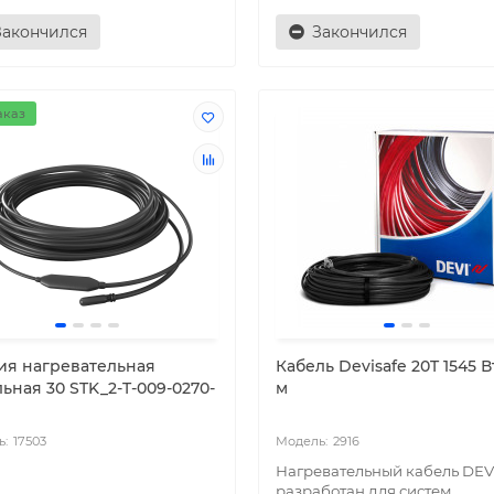
Закончился
Закончился
аказ
ия нагревательная
Кабель Devisafe 20T 1545 В
ьная 30 STK_2-T-009-0270-
м
17503
2916
Нагревательный кабель DEV
разработан для систем