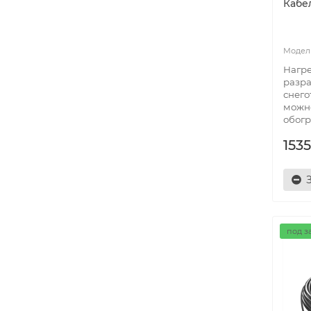
Кабел
Нагре
разра
снего
можн
обогр
1535
под з