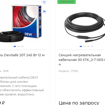
под заказ
ь Devisafe 20T 245 Вт 12 м
Секция нагревательная
кабельная 30 STK_2-T-003-
4
2918
17500
вательный кабель DEVI
..
ботан для систем
таяния. С его помощью
о обеспечить эффективный
ев кровли, водостоко..
 ₽
Цена по запросу
сическая сплит-система
Классическая сплит-сист