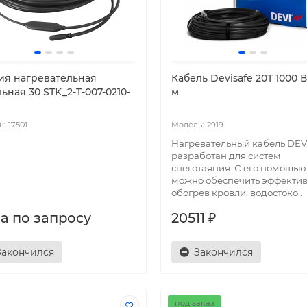
ия нагревательная
Кабель Devisafe 20T 1000 В
ьная 30 STK_2-T-007-0210-
м
17501
2919
Нагревательный кабель DEV
разработан для систем
снеготаяния. С его помощью
можно обеспечить эффекти
обогрев кровли, водостоко..
а по запросу
20511 ₽
Закончился
Закончился
под заказ