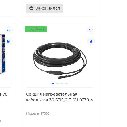
Закончился
под заказ
т 76
Секция нагревательная
кабельная 30 STK_2-T-011-0330-4
17505
I
..