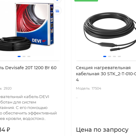
ь Devisafe 20T 1200 Вт 60
Секция нагревательная
кабельная 30 STK_2-T-010-
4
2920
17504
вательный кабель DEVI
..
ботан для систем
таяния. С его помощью
о обеспечить эффективный
ев кровли, водостоко..
14 ₽
Цена по запросу