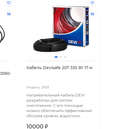
Кабель Devisafe 20T 335 Вт 17 м
0090-
2929
Нагревательный кабель DEVI
разработан для систем
снеготаяния. С его помощью
можно обеспечить эффективный
обогрев кровли, водостоко..
10000 ₽
ема
Классическая сплит-система
Классич