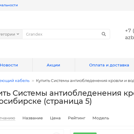
иальности
+7 
тегории
azb
Новости
Акции
Оплата и доставка
еющий кабель
Купить Системы антиобледенения кровли и во
ить Системы антиобледенения кро
осибирске (страница 5)
лчанию
Название
Цена
Рейтинг
Модель