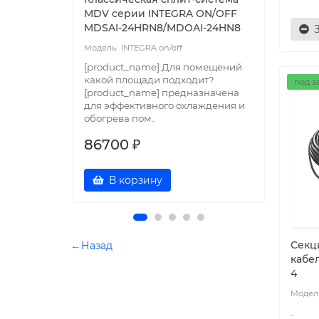
MDV серии INTEGRA ON/OFF
MDV 
MDSAI-24HRN8/MDOAI-24HN8
MDSA
INTEGRA on/off
[product_name] Для помещений
[prod
какой площади подходит?
какой
под з
[product_name] предназначена
[prod
для эффективного охлаждения и
для э
обогрева пом..
обогр
86700 ₽
644
В корзину
Секц
← Назад
кабел
4
..