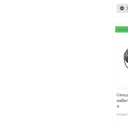
под з
Секц
кабел
4
..