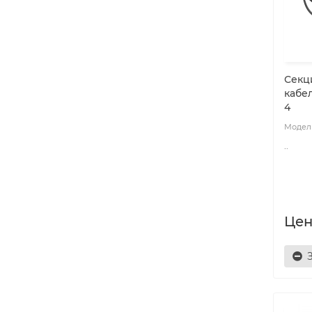
Секц
кабел
4
..
Цен