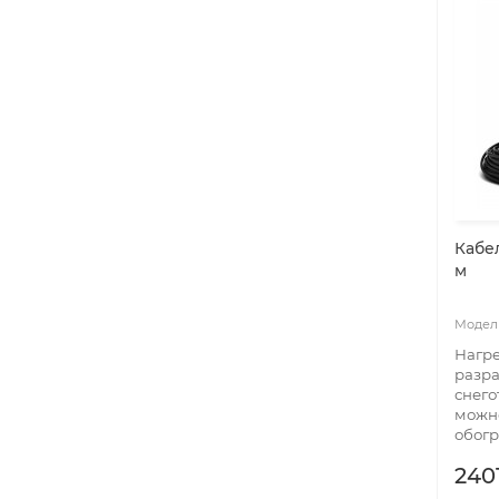
Кабел
м
Нагре
разра
снего
можн
обогр
240