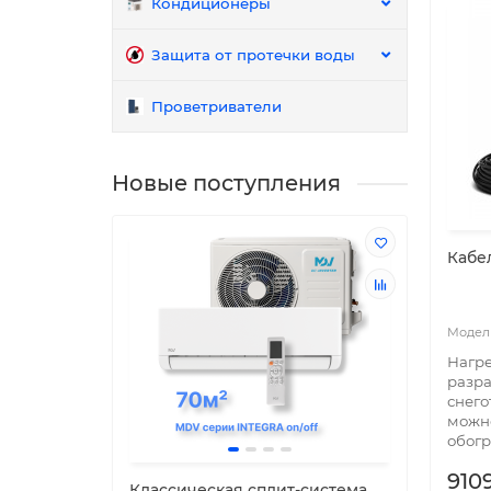
Кондиционеры
Защита от протечки воды
Проветриватели
Новые поступления
Кабел
Нагре
разра
снего
можн
обогр
9109
Классическая сплит-система
Клас