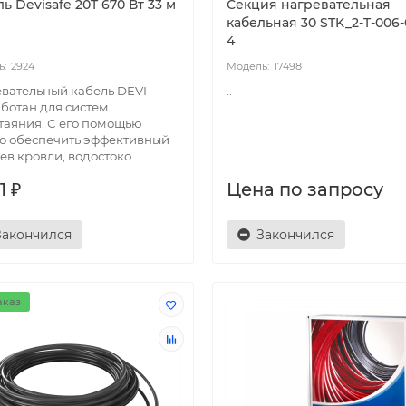
ь Devisafe 20T 670 Вт 33 м
Секция нагревательная
кабельная 30 STK_2-T-006-
4
2924
17498
вательный кабель DEVI
..
ботан для систем
таяния. С его помощью
о обеспечить эффективный
ев кровли, водостоко..
1 ₽
Цена по запросу
Закончился
Закончился
аказ