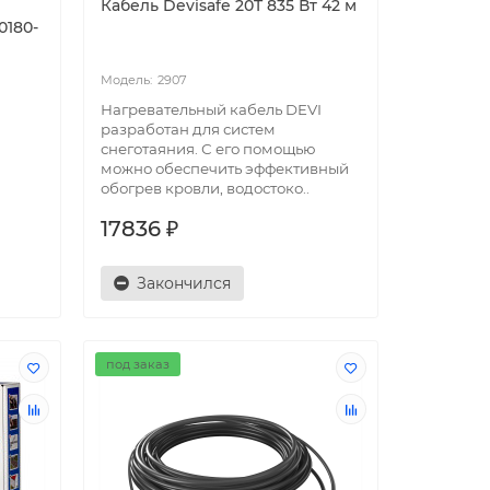
Кабель Devisafe 20T 835 Вт 42 м
0180-
2907
Нагревательный кабель DEVI
разработан для систем
снеготаяния. С его помощью
можно обеспечить эффективный
обогрев кровли, водостоко..
17836 ₽
Закончился
под заказ