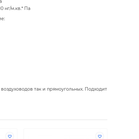
а
 нг/м.кв.* Па
ие:
х воздуховодов так и прямоугольных. Подходит