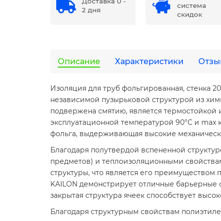
Доставка 0 -
система
2 дня
скидок
Описание
Характеристики
Отзы
Изоляция для труб фольгированная, стенка 20
независимой пузырьковой структурой из хим
подвержена смятию, является термостойкой и
эксплуатационной температурой 90°С и max кр
фольга, выдерживающая высокие механическ
Благодаря полутвердой вспененной структуре
предметов) и теплоизоляционными свойствами
структуры, что является его преимуществом
KAILON демонстрирует отличные барьерные сво
закрытая структура ячеек способствует высо
Благодаря структурным свойствам полиэтиле