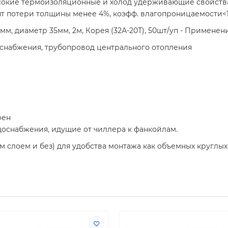
ысокие термоизоляционные и холод удерживающие свойств
нт потери толщины менее 4%, коэфф. влагопроницаемости<10
мм, диаметр 35мм, 2м, Корея (32А-20Т), 50шт/уп - Применен
оснабжения, трубопровод центрального отопления
рен
доснабжения, идущие от чиллера к фанкойлам.
м слоем и без) для удобства монтажа как объемных круглы