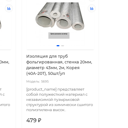
Изоляция для труб
EK-15 EA
0мм,
фольгированная, стенка 20мм,
обогрев
диаметр 43мм, 2м, Корея
трубопро
(40А-20Т), 50шт/уп
5695
56
т
[product_name] представляет
Использу
л с
собой полужесткий материал с
различны
независимой пузырьковой
диаметро
итого
структурой из химически сшитого
подключе
полиэтилена высок..
терм..
479 ₽
11724 ₽