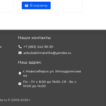
В корзину
В к
Наши контакты
х
+7 (383) 242-95-30
azbukaklimata154@yandex.ru
Наш адрес
г. Новосибирск ул. Ипподромская
44
Пн - Пт с 8:00 до 19:00. Сб - Вс с
10:00 до 14:00
a.ru © 2009-2026 г.