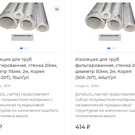
яция для труб
Изоляция для труб
гированная, стенка 20мм,
фольгированная, стенка 2
тр 115мм, 2м, Корея
диаметр 50мм, 2м, Корея
-20Т), 15шт/уп
(50А-20Т), 40шт/уп
5691
5694
uct_name] представляет
[product_name] представляе
 полужесткий материал с
собой полужесткий материа
висимой пузырьковой
независимой пузырьковой
турой из химически сшитого
структурой из химически сш
тилена высок..
полиэтилена высок..
₽
414 ₽