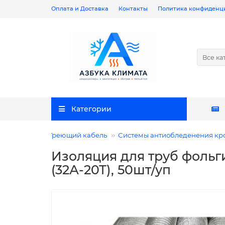
Оплата и Доставка
Контакты
Политика конфиденц
Все ка
Категории
Греющий кабель
Системы антиобледенения кро
Изоляция для труб фольги
(32А-20Т), 50шт/уп