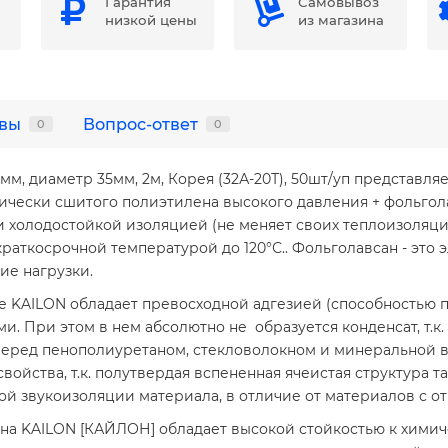
Гарантия
Самовывоз
низкой цены
из магазина
вы
Вопрос-ответ
0
0
мм, диаметр 35мм, 2м, Корея (32А-20Т), 50шт/уп представл
ически сшитого полиэтилена высокого давления + фольгол
 холодостойкой изоляцией (не меняет своих теплоизоляцио
аткосрочной температурой до 120°С.. Фольголавсан - это э
ие нагрузки.
 KAILON обладает превосходной адгезией (способностью п
. При этом в нем абсолютно не образуется конденсат, т.к.
 перед пенополиуретаном, стекловолокном и минеральной 
йства, т.к. полутвердая вспененная ячеистая структура та
кой звукоизоляции материала, в отличие от материалов с 
на KAILON [КАЙЛОН] обладает высокой стойкостью к хими