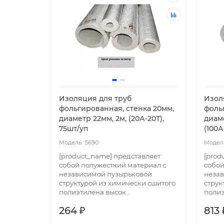
Изоляция для труб
Изол
фольгированная, стенка 20мм,
фоль
диаметр 22мм, 2м, (20А-20Т),
диаме
75шт/уп
(100А
5690
[product_name] представляет
[prod
собой полужесткий материал с
собой
независимой пузырьковой
неза
структурой из химически сшитого
струк
полиэтилена высок..
полиэ
264 ₽
813 