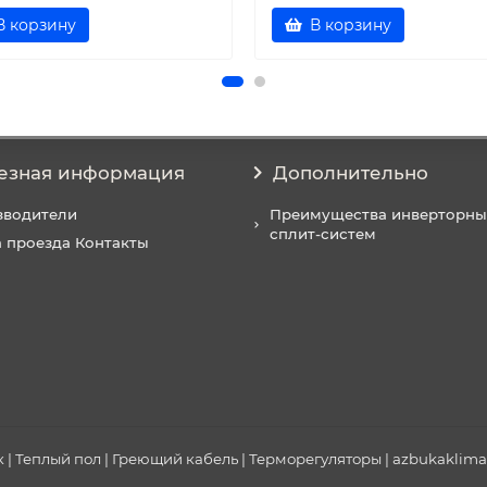
В корзину
В корзину
езная информация
Дополнительно
зводители
Преимущества инверторны
сплит-систем
 проезда Контакты
| Теплый пол | Греющий кабель | Терморегуляторы | azbukaklimat