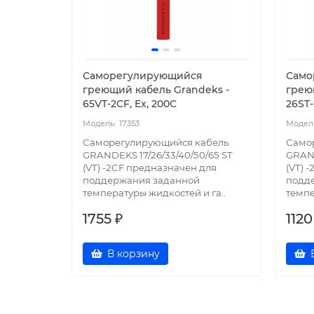
Саморегулирующийся
Само
греющий кабель Grandeks -
грею
65VT-2CF, Ex, 200C
26ST-
17353
Саморегулирующийся кабель
Само
GRANDEKS 17/26/33/40/50/65 ST
GRAND
(VT) -2CF предназначен для
(VT) 
поддержания заданной
подд
температуры жидкостей и га..
темпе
1755 ₽
1120
В корзину