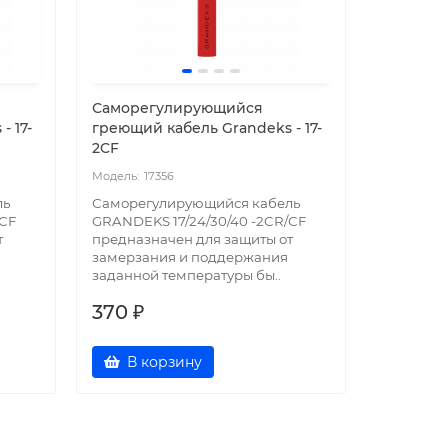
Саморегулирующийся
Саморе
- 17-
греющий кабель Grandeks - 17-
греющий 
2CF
2CF, Ex, 
17356
17
ль
Саморегулирующийся кабель
Саморег
/СF
GRANDEKS 17/24/30/40 -2CR/СF
GRANDEKS
т
предназначен для защиты от
предназн
замерзания и поддержания
замерзан
заданной температуры бы..
заданной
370 ₽
700 ₽
В корзину
В к