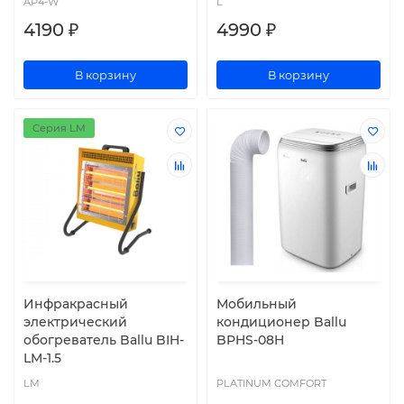
AP4-W
L
4190 ₽
4990 ₽
В корзину
В корзину
Серия LM
Инфракрасный
Мобильный
электрический
кондиционер Ballu
обогреватель Ballu BIH-
BPHS-08H
LM-1.5
LM
PLATINUM COMFORT