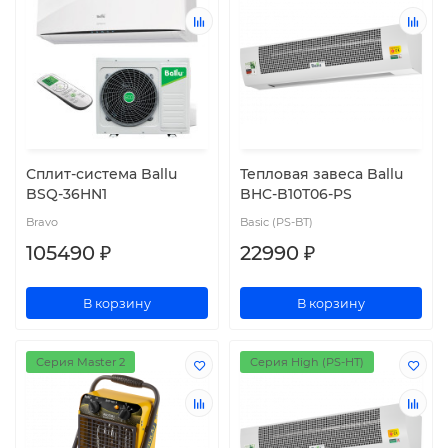
Сплит-система Ballu
Тепловая завеса Ballu
BSQ-36HN1
BHC-B10T06-PS
Bravo
Basic (PS-BT)
105490 ₽
22990 ₽
В корзину
В корзину
Серия Master 2
Серия High (PS-HT)