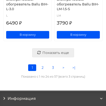
обогреватель Ballu BIH-
обогреватель Ballu BIH-
L-3.0
LM-1.5-S
L
LM
6490 ₽
3790 ₽
В корзину
В корзину
Показать еще
1
2
3
>
>|
Показано с 1 по 24 из 57 (всего 3 страниц)
Информация